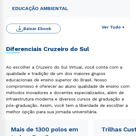
EDUCAÇÃO AMBIENTAL
Ver Tudo +
Baixar Ebook
Diferenciais Cruzeiro do Sul
Rápido e fácil
WhatsApp
Ao escolher a Cruzeiro do Sul Virtual, você conta com a
ou
qualidade e tradição de um dos maiores grupos
educacionais de ensino superior do Brasil. Nosso
compromisso é oferecer ao aluno qualidade de ensino com
métodos inovadores e docentes especializados, além de
infraestrutura moderna e diversos cursos de graduação e
pós-graduação. Assim, você tem a liberdade de escolher a
melhor opção para sua jornada universitária.
Estou de acordo com a
Política de Privacidade.
e
autorizo que meus dados sejam utilizados para o
Mais de 1300 polos em
Trilhas Cus
envio de conteúdos da Cruzeiro do Sul.