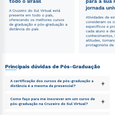
todo o Brasil
para a sua
jornada uni
A Cruzeiro do Sul Virtual está
presente em todo o país,
Atividades de e
oferecendo os melhores cursos
consideram os o
de graduação e pós-graduação a
específicos e pro
distância do país
cada aluno e de
conhecimentos, 
atitudes, tornan
protagonista da
Principais dúvidas de Pós-Graduação
A certificação dos cursos de pós-graduação a
+
distância é a mesma da presencial?
Sed ut perspiciatis unde omnis iste natus error sit
Como faço para me inscrever em um curso de
+
voluptatem accusantium doloremque laudantium,
pós-graduação na Cruzeiro do Sul Virtual?
totam rem aperiam, eaque ipsa quae ab illo inventore
veritatis et quasi architecto beatae vitae dicta sunt