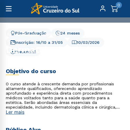
0
Pós-Graduação
24 meses
Pós-Graduação
Medicina
Dermatologia Clínica, Estética e Cosmiatria
Inscrição:
16/10
a
31/05
10/03/2026
Dermatologia Clínica,
Presencial
Estética e Cosmiatria
Objetivo do curso
O curso atende à crescente demanda por profissionais
altamente qualificados, oferecendo aprendizado
aprofundado e experiência direta com procedimentos
médicos voltados tanto para a saúde quanto para a
estética. Serão abordadas áreas essenciais da
especialidade, incluindo dermatologia clínica e cirúrgica,
Ler mais
oncologia dermatológica, alergia e imunologia
dermatológica, hansenologia, doenças tropicais e infecções
cutâneas, além da dermatologia estética, entre outros
temas relevantes. Nossa pós-graduação foi desenvolvida
Público Alvo