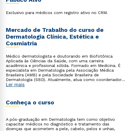
para médicos que desejam se destacar em uma das
especialidades médicas mais promissoras do mercado,
garantindo uma formação completa e diferenciada.
Exclusivo para médicos com registro ativo no CRM.
Mercado de Trabalho do curso de
Dermatologia Clínica, Estética e
Cosmiatria
Médico dermatologista e doutorando em Biofotônica
Aplicada às Ciências da Saúde, com uma carreira
acadêmica e profissional sólida. Formado em Medicina. É
especialista em Dermatologia pela Associação Médica
Brasileira (AMB) e pela Sociedade Brasileira de
Dermatologia (SBD). Atualmente, atua como coordenador
Ler mais
e professor em cursos de dermatologia na Cruzeiro do Sul
Educacional. Para mais detalhes sobre sua trajetória
acadêmica e profissional.
Conheça o curso
A pós-graduação em Dermatologia tem como objetivo
capacitar médicos no diagnóstico e tratamento das
doenças que acometem a pele, cabelo, pelos e unhas,