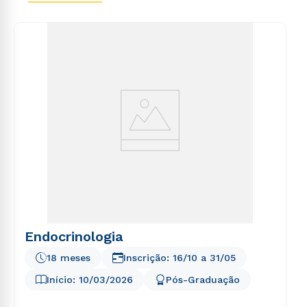
voluptas sit aspernatur aut odit aut fugit, sed quia
consequuntur magni dolores eos qui ratione
voluptatem sequi nesciunt.
Endocrinologia
18 meses
Inscrição:
16/10
a
31/05
Início:
10/03/2026
Pós-Graduação