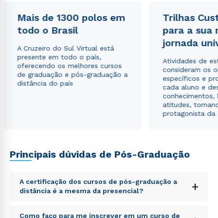
Mais de 1300 polos em
Trilhas Cus
Estou de acordo com a
Política de Privacidade.
e
todo o Brasil
para a sua
autorizo que meus dados sejam utilizados para o
jornada uni
envio de conteúdos da Cruzeiro do Sul.
A Cruzeiro do Sul Virtual está
presente em todo o país,
Atividades de e
oferecendo os melhores cursos
consideram os o
de graduação e pós-graduação a
específicos e pro
distância do país
cada aluno e de
conhecimentos, 
atitudes, tornan
protagonista da
Principais dúvidas de Pós-Graduação
A certificação dos cursos de pós-graduação a
+
distância é a mesma da presencial?
Sed ut perspiciatis unde omnis iste natus error sit
Como faço para me inscrever em um curso de