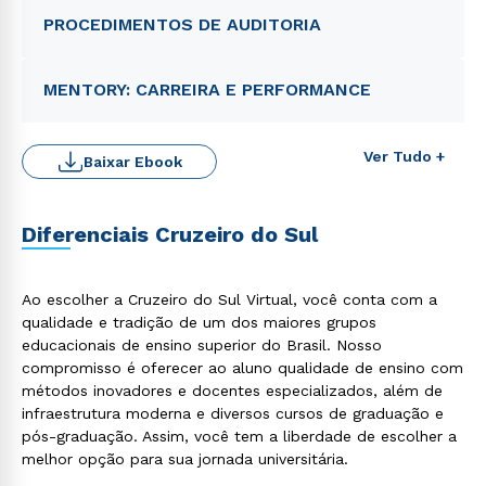
PROCEDIMENTOS DE AUDITORIA
MENTORY: CARREIRA E PERFORMANCE
Ver Tudo +
Baixar Ebook
Rápido e fácil
Diferenciais Cruzeiro do Sul
WhatsApp
ou
Ao escolher a Cruzeiro do Sul Virtual, você conta com a
qualidade e tradição de um dos maiores grupos
educacionais de ensino superior do Brasil. Nosso
compromisso é oferecer ao aluno qualidade de ensino com
métodos inovadores e docentes especializados, além de
infraestrutura moderna e diversos cursos de graduação e
pós-graduação. Assim, você tem a liberdade de escolher a
Estou de acordo com a
Política de Privacidade.
e
autorizo que meus dados sejam utilizados para o
melhor opção para sua jornada universitária.
envio de conteúdos da Cruzeiro do Sul.