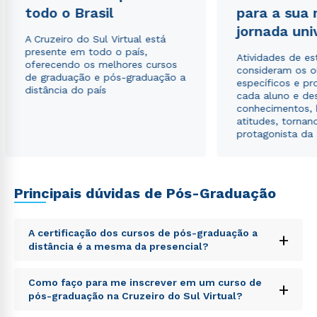
todo o Brasil
para a sua
Estou de acordo com a
Política de Privacidade.
e
autorizo que meus dados sejam utilizados para o
jornada uni
envio de conteúdos da Cruzeiro do Sul.
A Cruzeiro do Sul Virtual está
presente em todo o país,
Atividades de e
oferecendo os melhores cursos
consideram os o
de graduação e pós-graduação a
específicos e pro
distância do país
cada aluno e de
conhecimentos, 
atitudes, tornan
protagonista da
Principais dúvidas de Pós-Graduação
A certificação dos cursos de pós-graduação a
+
distância é a mesma da presencial?
Sed ut perspiciatis unde omnis iste natus error sit
Como faço para me inscrever em um curso de
+
voluptatem accusantium doloremque laudantium,
pós-graduação na Cruzeiro do Sul Virtual?
totam rem aperiam, eaque ipsa quae ab illo inventore