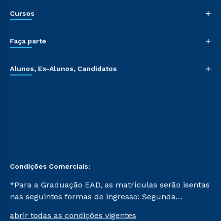
+
Cursos
+
Faça parte
+
Alunos, Ex-Alunos, Candidatos
Condições Comerciais:
*Para a Graduação EAD, as matrículas serão isentas
nas seguintes formas de ingresso: Segunda
Graduação, Segunda Graduação 2.0 e Transferência.
abrir todas as condições vigentes
Já para as demais, a taxa de matrícula será de R$