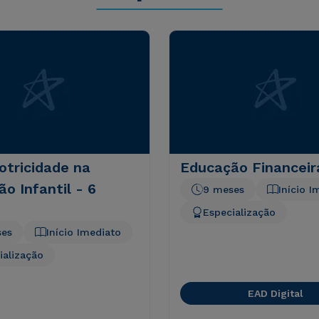
otricidade na
Educação Financeir
o Infantil - 6
9 meses
Início I
Especialização
ses
Início Imediato
ialização
EAD Digital