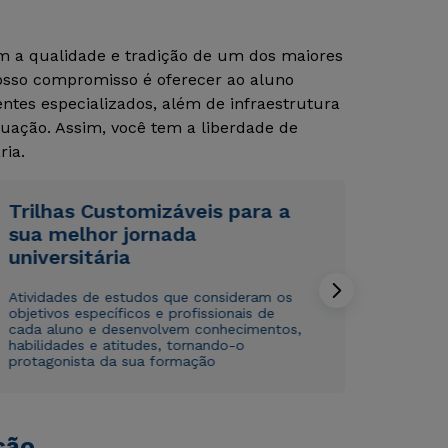
om a qualidade e tradição de um dos maiores
Nosso compromisso é oferecer ao aluno
tes especializados, além de infraestrutura
uação. Assim, você tem a liberdade de
ria.
Trilhas Customizáveis para a
Rápido e fácil
Rápido e fácil
WhatsApp
WhatsApp
sua melhor jornada
universitária
ou
ou
Atividades de estudos que consideram os
objetivos específicos e profissionais de
cada aluno e desenvolvem conhecimentos,
habilidades e atitudes, tornando-o
protagonista da sua formação
Estou de acordo com a
Estou de acordo com a
Política de Privacidade.
Política de Privacidade.
e
e
autorizo que meus dados sejam utilizados para o
autorizo que meus dados sejam utilizados para o
ção