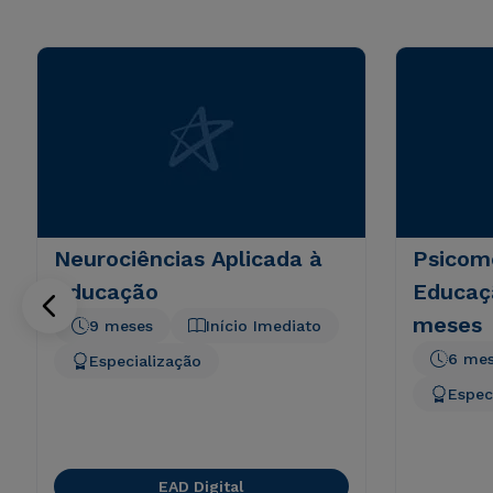
Neurociências Aplicada à
Psicom
Educação
Educaçã
meses
9 meses
Início Imediato
6 me
Especialização
Espec
EAD Digital