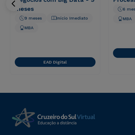
meses
6 me
9 meses
Início Imediato
MBA
MBA
EAD Digital