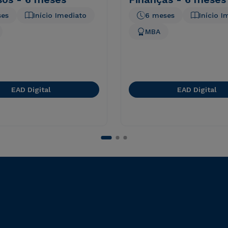
ses
Início Imediato
6 meses
Início I
MBA
EAD Digital
EAD Digital