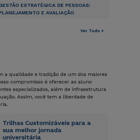
GESTÃO ESTRATÉGICA DE PESSOAS:
PLANEJAMENTO E AVALIAÇÃO
Ver Tudo +
om a qualidade e tradição de um dos maiores
Nosso compromisso é oferecer ao aluno
tes especializados, além de infraestrutura
Rápido e fácil
Rápido e fácil
uação. Assim, você tem a liberdade de
WhatsApp
WhatsApp
ria.
ou
ou
Trilhas Customizáveis para a
sua melhor jornada
universitária