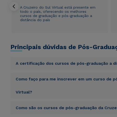
A Cruzeiro do Sul Virtual está presente em
todo o país, oferecendo os melhores
cursos de graduação e pós-graduação a
distância do país
Principais dúvidas de Pós-Gradua
A certificação dos cursos de pós-graduação a d
Sed ut perspiciatis unde omnis iste natus error sit vol
Como faço para me inscrever em um curso de pó
totam rem aperiam, eaque ipsa quae ab illo inventore veri
sunt explicabo. Nemo enim ipsam voluptatem quia volupta
consequuntur magni dolores eos qui ratione voluptatem 
Virtual?
Sed ut perspiciatis unde omnis iste natus error sit vol
Como são os cursos de pós-graduação da Cruzei
totam rem aperiam, eaque ipsa quae ab illo inventore veri
sunt explicabo. Nemo enim ipsam voluptatem quia volupta