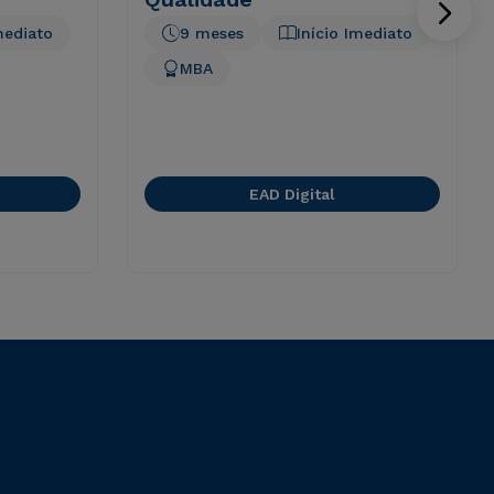
mediato
9 meses
Início Imediato
MBA
EAD Digital