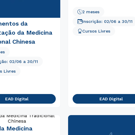
2 meses
Inscrição:
02/06
a
30/11
entos da
Cursos Livres
tação da Medicina
onal Chinesa
ses
ição:
02/06
a
30/11
s Livres
EAD Digital
EAD Digital
da Medicina