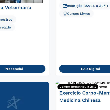
Inscrição:
02/06
a
30/11
a Veterinária
Cursos Livres
mestres
relado
Presencial
EAD Digital
Combo Rematrícula 26.2
Exercício Corpo-Men
Medicina Chinesa