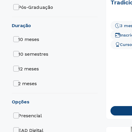
Tradici
Pós-Graduação
duração
3 me
Inscr
10 meses
Curso
10 semestres
12 meses
2 meses
3 meses
opções
9 meses
Presencial
EAD Digital