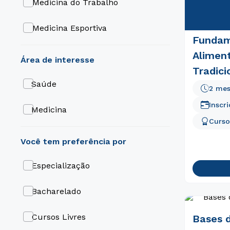
Medicina do Trabalho
Medicina Esportiva
Fundam
Alimen
área de interesse
Tradici
Saúde
2 me
Inscr
Medicina
Curso
Especialização
Bacharelado
Cursos Livres
Bases 