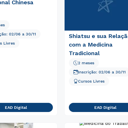
onal Chinesa
ses
ição:
02/06
a
30/11
Shiatsu e sua Relaçã
s Livres
com a Medicina
Tradicional
2 meses
Inscrição:
02/06
a
30/11
Cursos Livres
Rápido e fácil
WhatsApp
ou
EAD Digital
EAD Digital