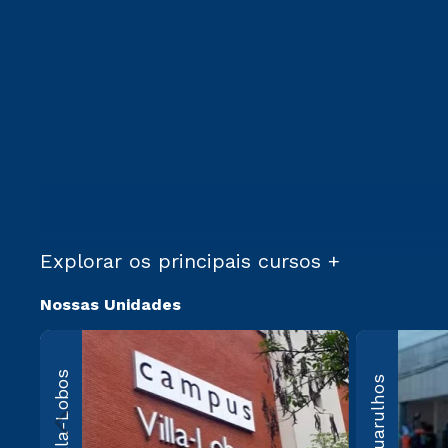
Explorar os principais cursos +
Nossas Unidades
Villa-Lo
Villa-Lobos
Guarulhos
Av. Imperatriz
Leopoldina, 5
Leopoldina, 
Paulo, SP CEP
000