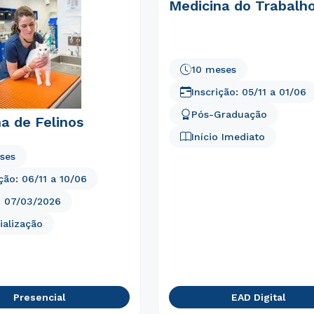
Medicina do Trabalh
Estou de acordo com a
Política de Privacidade.
e
autorizo que meus dados sejam utilizados para o
envio de conteúdos da Cruzeiro do Sul.
10 meses
Inscrição:
05/11
a
01/06
Pós-Graduação
a de Felinos
Início Imediato
ses
ição:
06/11
a
10/06
:
07/03/2026
ialização
Presencial
EAD Digital