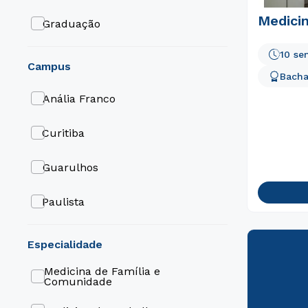
Medicin
Graduação
10 se
campus
Bacha
Anália Franco
Curitiba
Guarulhos
Paulista
São Miguel
especialidade
Villa Lobos
Medicina de Família e
Comunidade