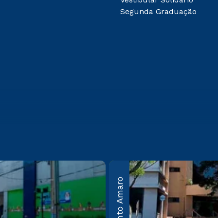
Segunda Graduação
bos
Guarulhos
Santo Amaro
Av. Salgado Filho, nº
50 Vila
100, Cond. Campus
São
Guarulhos –
: 05305-
Guarulhos – SP CEP:
07115-000