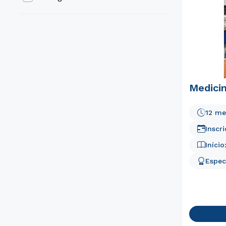
Medicin
12 me
Inscr
Início
Espec