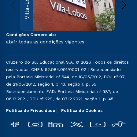
Villa-Lobos
Leopoldi
Paulo, S
000
Sai
Condições Comerciais:
abrir todas as condições vigentes
Cruzeiro do Sul Educacional S.A. © 2026 Todos os direitos
reservados. CNPJ: 62.984.091/0001-02 | Recredenciado
pela Portaria Ministerial nº 644, de 18/05/2012, DOU nº 97,
de 21/05/2012, seção 1, p. 13, seção 1, p. 55
Recredenciamento EAD: Portaria Ministerial nº 987, de
06.12.2021, DOU nº 229, de 07.12.2021, seção 1, p. 45
Política de Privacidade
Política de Cookies