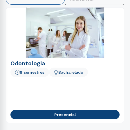
1
º
psicologia
2
º
engenharia
3
º
enfermagem
4
º
direito
5
º
gestão
6
º
pedagogia
7
º
educação física
Odontologia
8
º
biomedicina
8 semestres
Bacharelado
9
º
medicina
10
º
fisioterapia
Presencial