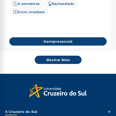
8 semestres
Bacharelado
Início Imediato
Semipresencial
Mostrar Mais
+
A Cruzeiro do Sul