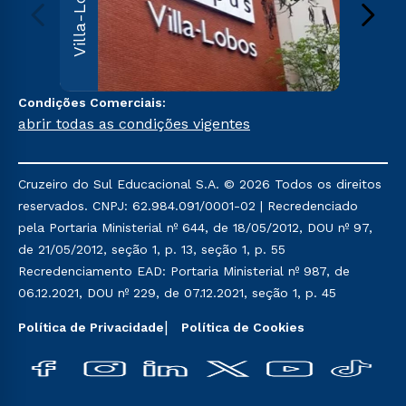
Villa-Lobos
Leopoldi
Paulo, S
000
Sai
Condições Comerciais:
abrir todas as condições vigentes
Cruzeiro do Sul Educacional S.A. © 2026 Todos os direitos
reservados. CNPJ: 62.984.091/0001-02 | Recredenciado
pela Portaria Ministerial nº 644, de 18/05/2012, DOU nº 97,
de 21/05/2012, seção 1, p. 13, seção 1, p. 55
Recredenciamento EAD: Portaria Ministerial nº 987, de
06.12.2021, DOU nº 229, de 07.12.2021, seção 1, p. 45
Política de Privacidade
Política de Cookies