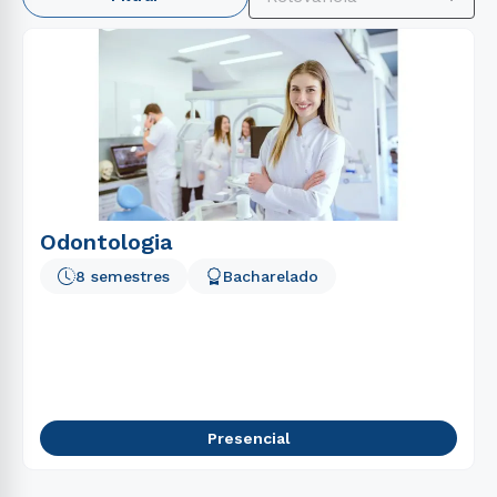
1
º
psicologia
2
º
engenharia
3
º
direito
4
º
enfermagem
5
º
gestão
6
º
pedagogia
7
º
biomedicina
Odontologia
8
º
educação física
8 semestres
Bacharelado
9
º
medicina
10
º
fisioterapia
Presencial