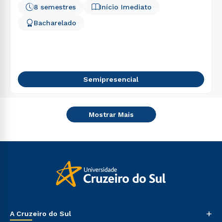
8 semestres
Início Imediato
Bacharelado
Semipresencial
Mostrar Mais
+
A Cruzeiro do Sul