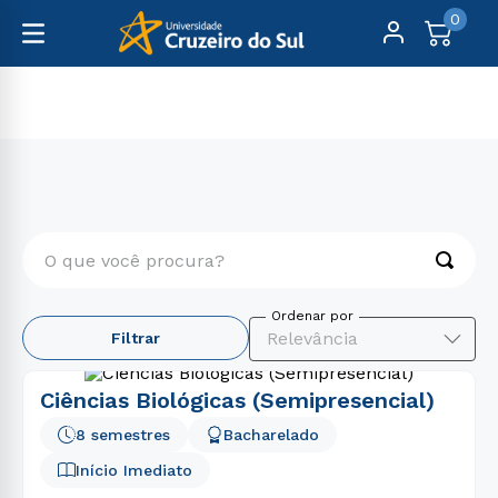
0
Graduação
Saúde
O que você procura?
TERMOS MAIS BUSCADOS
Relevância
Filtrar
1
º
psicologia
2
º
engenharia
Ciências Biológicas (Semipresencial)
3
º
enfermagem
8 semestres
Bacharelado
4
º
direito
Início Imediato