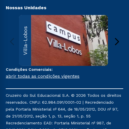
Nossas Unidades
Villa
Villa-Lobos
Av. Imper
Leopoldin
Leopoldi
Paulo, S
000
Sai
Condições Comerciais:
abrir todas as condições vigentes
Cruzeiro do Sul Educacional S.A. © 2026 Todos os direitos
reservados. CNPJ: 62.984.091/0001-02 | Recredenciado
pela Portaria Ministerial nº 644, de 18/05/2012, DOU nº 97,
de 21/05/2012, seção 1, p. 13, seção 1, p. 55
Recredenciamento EAD: Portaria Ministerial nº 987, de