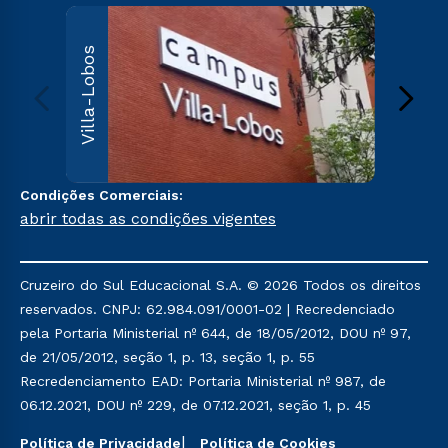
Villa
Villa-Lobos
Av. Imper
Leopoldin
Leopoldi
Paulo, S
000
Sai
Condições Comerciais:
abrir todas as condições vigentes
Cruzeiro do Sul Educacional S.A. © 2026 Todos os direitos
reservados. CNPJ: 62.984.091/0001-02 | Recredenciado
pela Portaria Ministerial nº 644, de 18/05/2012, DOU nº 97,
de 21/05/2012, seção 1, p. 13, seção 1, p. 55
Recredenciamento EAD: Portaria Ministerial nº 987, de
06.12.2021, DOU nº 229, de 07.12.2021, seção 1, p. 45
Política de Privacidade
Política de Cookies