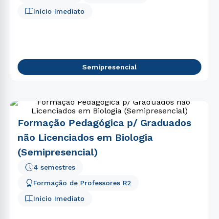
5
º
gestão
Início Imediato
6
º
pedagogia
7
º
educação física
8
º
biomedicina
Semipresencial
9
º
medicina
10
º
fisioterapia
Formação Pedagógica p/ Graduados
não Licenciados em Biologia
(Semipresencial)
4 semestres
Formação de Professores R2
Início Imediato