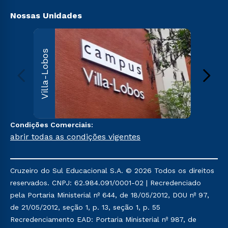
Nossas Unidades
Villa
Villa-Lobos
Av. Imper
Leopoldin
Leopoldi
Paulo, S
000
Sai
Condições Comerciais:
abrir todas as condições vigentes
Cruzeiro do Sul Educacional S.A. © 2026 Todos os direitos
reservados. CNPJ: 62.984.091/0001-02 | Recredenciado
pela Portaria Ministerial nº 644, de 18/05/2012, DOU nº 97,
de 21/05/2012, seção 1, p. 13, seção 1, p. 55
Recredenciamento EAD: Portaria Ministerial nº 987, de