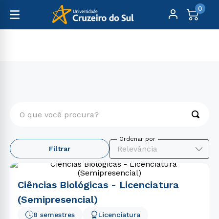
0
Graduação
Educação
O que você procura?
TERMOS MAIS BUSCADOS
Relevância
Filtrar
1
º
psicologia
2
º
engenharia
Ciências Biológicas - Licenciatura
3
º
enfermagem
(Semipresencial)
4
º
direito
8 semestres
Licenciatura