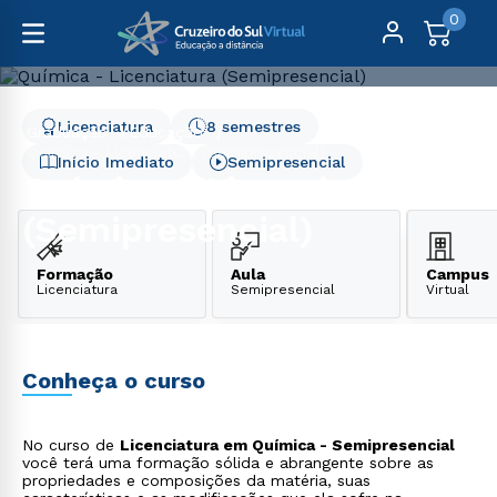
0
Licenciatura
8 semestres
Graduação
Educação
Química - Licenciatura (Semipresencial)
Início Imediato
Semipresencial
Química - Licenciatura
(Semipresencial)
Formação
Aula
Campus
Licenciatura
Semipresencial
Virtual
Conheça o curso
No curso de
Licenciatura em Química - Semipresencial
você terá uma formação sólida e abrangente sobre as
propriedades e composições da matéria, suas