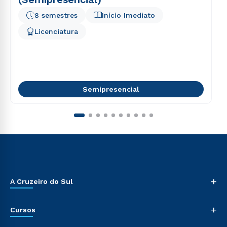
8 semestres
Início Imediato
Licenciatura
Semipresencial
+
A Cruzeiro do Sul
+
Cursos