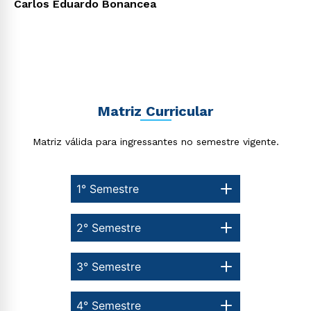
Carlos Eduardo Bonancea
Matriz Curricular
Matriz válida para ingressantes no semestre vigente.
Rápido e fácil
WhatsApp
1° Semestre
ou
2° Semestre
3° Semestre
Estou de acordo com a
Política de Privacidade.
e
4° Semestre