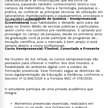
características e as modificações que ela sofre na
natureza, passando também conhecimento teórico nos
campos da matemática, física e tecnologia, pesquisas e
prática, ao conhecer as principais técnicas de utilização em
laboratórios multidisciplinares e equipamentos, processos e
Ao escolher a
Faculdade de Química - Semipresencial
operações industriais.
(Licenciatura)
suas habilidades o deixarão apto para dar
aulas no Ensino Médio de escolas públicas e particulares,
assim como nos cursinhos pré-vestibulares. E optando por
prosseguir no campo da pesquisa, desde os primeiros anos
da graduação você já pode participar de programas de
iniciação científica, pois o mercado é bem amplo e está
sempre aberto a novos profissionais.
Curso Semipresencial: Flexível, Conectado e Presente
Na Cruzeiro do Sul Virtual, os cursos semipresenciais são
pensados para oferecer o melhor dos dois mundos: a
flexibilidade do ambiente digital com a solidez da
formação presencial. Esse formato segue as diretrizes da
nova regulamentação da Educação a Distância, conforme o
Decreto nº 12.456/2025 e a Portaria MEC nº 378/2025.
O estudante participa de uma jornada acadêmica que
integra:
Momentos presenciais essenciais, realizados em
polos ou na sede, que fortalecem a vivência