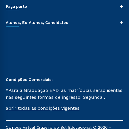
+
Faça parte
+
Alunos, Ex-Alunos, Candidatos
Condições Comerciais:
*Para a Graduação EAD, as matrículas serão isentas
nas seguintes formas de ingresso: Segunda
Graduação, Segunda Graduação 2.0 e Transferência.
abrir todas as condições vigentes
Já para as demais, a taxa de matrícula será de R$
49. *Para a Pós-graduação EAD, as ofertas
mencionadas são referentes aos cursos: Ensino
Campus Virtual Cruzeiro do Sul Educacional © 2026 -