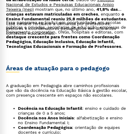
acolhimento à diversidade em sala de aula, em
Nacional de Estudos e Pesquisas Educacionais Anísio
diálogo com a disciplina de LIBRAS;
Teixeira (Inep)
mostram que, no último ano,
41,8% das
Estágio Supervisionado
: prática docente em
crianças estavam matriculadas em creches
, enquanto
o
Educação Infantil, Anos Iniciais e Gestão Escolar,
Ensino Fundamental reuniu 25,8 milhões de estudantes
.
com vivência em diferentes contextos da realidade
Esse panorama se traduz em oportunidades em escolas
Esse cenário fortalece a demanda por professores,
educacional.
públicas e privadas, secretarias de educação, empresas de
gestores e coordenadores pedagógicos em diferentes
treinamento corporativo, ONGs, hospitais e editoras, com
contextos educacionais.
destaque crescente para frentes como Coordenação
Pedagógica, Educação Inclusiva, Educação Infantil,
Tecnologias Educacionais e Formação de Professores
.
Áreas de atuação para o pedagogo
A graduação em Pedagogia abre caminhos profissionais
que vão da docência na Educação Básica à gestão escolar,
com presença crescente em espaços não escolares.
Docência na Educação Infantil
: ensino e cuidado de
crianças de 0 a 5 anos;
Docência nos Anos Iniciais
: alfabetização e ensino
no Ensino Fundamental I;
Coordenação Pedagógica
: orientação de equipes
docentes e currículo;