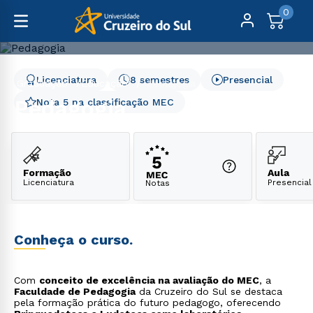
0
Licenciatura
8 semestres
Presencial
Graduação
Educação
Pedagogia
Pedagogia
Nota 5 na classificação MEC
Formação
Aula
Licenciatura
Presencial
Notas
Conheça o curso.
Com
conceito de excelência na avaliação do MEC
, a
Faculdade de Pedagogia
da Cruzeiro do Sul se destaca
pela formação prática do futuro pedagogo, oferecendo