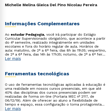
Michelle Melina Gleica Del Pino Nicolau Pereira
Informações Complementares
Ao
estudar Pedagogia
, você irá participar do Estágio
Curricular Supervisionado obrigatório, que acontece a partir
do 4º semestre, realizado integralmente em unidades
escolares e fora do horário regular de aula. Horários de
Rápido e fácil
aula: matutino, de 2ª a 6ª feira, das 8h às 11h35; vespertino,
WhatsApp
de 2ª a 6ª feira, das 14h às 17h35; noturno, de 2ª a 6ª feira,
Ler mais
das 19h30 às 23h.
ou
Ferramentas tecnológicas
O uso de ferramentas tecnológicas aplicadas à educação é
uma realidade em nossos cursos presenciais, em que até
40% das disciplinas dos cursos presenciais podem ser
realizadas de forma on-line (Portaria MEC nº 2117, de
Estou de acordo com a
Política de Privacidade.
e
06/12/19). Além de oferecer ao aluno a flexibilidade de
autorizo que meus dados sejam utilizados para o
tempo e espaço, essa configuração o torna protagonista
envio de conteúdos da Cruzeiro do Sul.
Ler mais
no processo de construção do seu conhecimento.