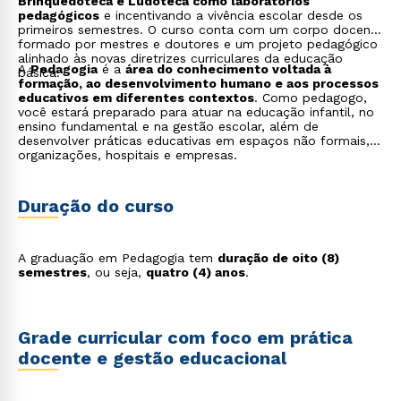
Brinquedoteca e Ludoteca como laboratórios
pedagógicos
e incentivando a vivência escolar desde os
primeiros semestres. O curso conta com um corpo docente
formado por mestres e doutores e um projeto pedagógico
alinhado às novas diretrizes curriculares da educação
A
Pedagogia
é a
área do conhecimento voltada à
básica.
formação, ao desenvolvimento humano e aos processos
educativos em diferentes contextos
. Como pedagogo,
você estará preparado para atuar na educação infantil, no
ensino fundamental e na gestão escolar, além de
desenvolver práticas educativas em espaços não formais,
organizações, hospitais e empresas.
Duração do curso
A graduação em Pedagogia tem
duração de oito (8)
semestres
, ou seja,
quatro (4) anos
.
Grade curricular com foco em prática
docente e gestão educacional