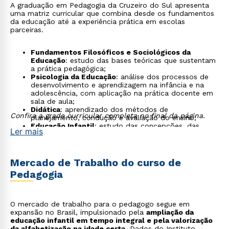
A graduação em Pedagogia da Cruzeiro do Sul apresenta
uma matriz curricular que combina desde os fundamentos
da educação até a experiência prática em escolas
parceiras.
Fundamentos Filosóficos e Sociológicos da
Educação
: estudo das bases teóricas que sustentam
a prática pedagógica;
Psicologia da Educação
: análise dos processos de
desenvolvimento e aprendizagem na infância e na
adolescência, com aplicação na prática docente em
sala de aula;
Didática
: aprendizado dos métodos de
Confira a grade curricular completa no final da página.
planejamento, condução e avaliação do ensino;
Educação Infantil
: estudo das concepções, das
Ler mais
práticas e do desenvolvimento na primeira infância;
Alfabetização e Letramento
: estudo dos processos
de aquisição da leitura e da escrita;
Metodologias do Ensino Fundamental
: aprendizado
Mercado de Trabalho do curso de
das abordagens didáticas voltadas ao ensino de
Pedagogia
Língua Portuguesa, Matemática, Ciências, História,
Geografia e Artes nos Anos Iniciais;
Gestão e Políticas Educacionais
: estudo dos
princípios e das práticas da coordenação, da direção
O mercado de trabalho para o pedagogo segue em
e da supervisão escolar;
expansão no Brasil, impulsionado pela
ampliação da
Educação Inclusiva
: aprendizado das estratégias de
educação infantil em tempo integral e pela valorização
atendimento educacional especializado e do
da alfabetização na idade certa
. Dados do
Instituto