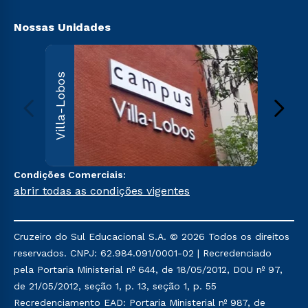
Biblioteca
Nossas Unidades
Villa
Villa-Lobos
Av. Imper
Leopoldin
Leopoldi
Paulo, S
000
Sai
Condições Comerciais:
abrir todas as condições vigentes
Cruzeiro do Sul Educacional S.A. © 2026 Todos os direitos
reservados. CNPJ: 62.984.091/0001-02 | Recredenciado
pela Portaria Ministerial nº 644, de 18/05/2012, DOU nº 97,
de 21/05/2012, seção 1, p. 13, seção 1, p. 55
Recredenciamento EAD: Portaria Ministerial nº 987, de