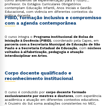
como ambientes de experimentação para o futuro
professor. Os Estágios Curriculares Obrigatórios
contemplam Educação Infantil, Anos Iniciais e Gestão
Educacional, com vivência em diferentes contextos da
prática docente.
PIBID, formação inclusiva e compromisso
com a agenda contemporânea
O curso integra o
Programa Institucional de Bolsa de
Iniciação à Docência (PIBID)
, coordenado pela Capes, em
parceria com a Secretaria Municipal de Educação de São
Paulo e a Secretaria Estadual de Educação
, com
núcleos
voltados à alfabetização, pedagogia e atuação
interdisciplinar em Artes
.
Corpo docente qualificado e
reconhecimento institucional
O curso é conduzido por
corpo docente formado
exclusivamente por mestres e doutores
, com experiência
acadêmica e atuação em diferentes contextos educativos.
A Cruzeiro do Sul soma avaliações consistentes no MEC,