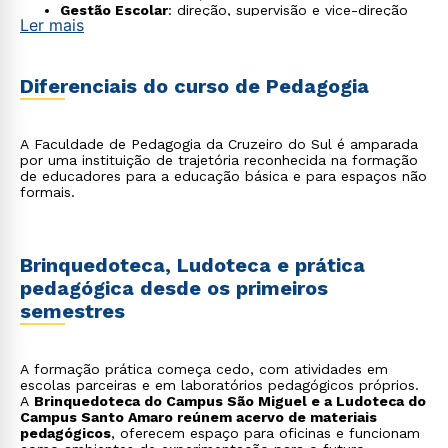
Gestão Escolar
: direção, supervisão e vice-direção
Ler mais
em escolas;
Educação Inclusiva
: atendimento educacional
especializado a estudantes com deficiência;
Pedagogia Hospitalar
: atendimento pedagógico a
Diferenciais do curso de Pedagogia
crianças em tratamento;
Pedagogia Empresarial
: treinamento e
desenvolvimento corporativo;
Educação de Jovens e Adultos
: alfabetização e
A Faculdade de Pedagogia da Cruzeiro do Sul é amparada
escolarização em EJA;
por uma instituição de trajetória reconhecida na formação
Políticas Públicas Educacionais
: atuação em
de educadores para a educação básica e para espaços não
secretarias e órgãos gestores;
formais.
Tecnologias Educacionais
: produção de material
didático digital e EAD;
Docência e Pesquisa
: atuação acadêmica em
graduação e pós-graduação.
Brinquedoteca, Ludoteca e prática
pedagógica desde os primeiros
semestres
A formação prática começa cedo, com atividades em
escolas parceiras e em laboratórios pedagógicos próprios.
A
Brinquedoteca do Campus São Miguel e a Ludoteca do
Campus Santo Amaro reúnem acervo de materiais
pedagógicos
, oferecem espaço para oficinas e funcionam