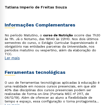
Tatiana Imperio de Freitas Souza
Estou de acordo com a
Política de Privacidade.
e
Informações Complementares
autorizo que meus dados sejam utilizados para o
envio de conteúdos da Cruzeiro do Sul.
No período Matutino, o
curso de Nutrição
ocorre das 7h30
às 11h. Já o Noturno, das 18h40 às 22h10. Nos dois últimos
semestres do curso, o Estágio Curricular Supervisionado é
obrigatório nas entidades parceiras da Universidade, nos
períodos matutino ou vespertino, além da elaboração do
TCC.
Ler mais
Ferramentas tecnológicas
O uso de ferramentas tecnológicas aplicadas à educação é
uma realidade em nossos cursos presenciais, em que até
40% das disciplinas dos cursos presenciais podem ser
realizadas de forma on-line (Portaria MEC nº 2117, de
06/12/19). Além de oferecer ao aluno a flexibilidade de
tempo e espaço, essa configuração o torna protagonista
no processo de construção do seu conhecimento.