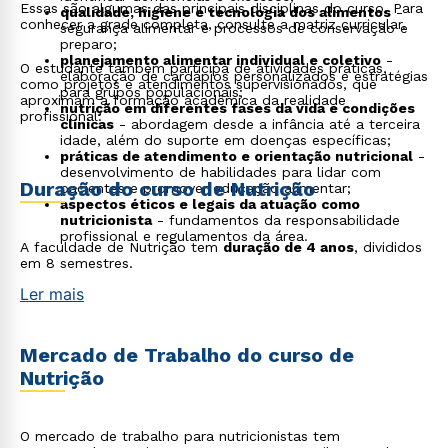
Essas são algumas das principais disciplinas do curso. Para
qualidade, higiene e tecnologia dos alimentos
-
conhecer a grade completa, consulte a matriz curricular.
segurança alimentar e processos de conservação e
preparo;
planejamento alimentar individual e coletivo
-
O estudante também participa de atividades práticas,
elaboração de cardápios personalizados e estratégias
como projetos e atendimentos supervisionados, que
para grupos populacionais;
aproximam a formação acadêmica da realidade
nutrição em diferentes fases da vida e condições
profissional.
clínicas
- abordagem desde a infância até a terceira
idade, além do suporte em doenças específicas;
práticas de atendimento e orientação nutricional
-
desenvolvimento de habilidades para lidar com
Duração do curso de Nutrição
pacientes e promover educação alimentar;
aspectos éticos e legais da atuação como
nutricionista
- fundamentos da responsabilidade
profissional e regulamentos da área.
A faculdade de Nutrição tem
duração de 4 anos
, divididos
em 8 semestres.
Ler mais
Mercado de Trabalho do curso de
Nutrição
O mercado de trabalho para nutricionistas tem