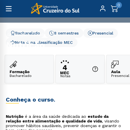
0
Bacharelado
8 semestres
Presencial
Graduação
Saúde
Nutrição
Nutrição
Nota 4 na classificação MEC
Formação
Aula
Bacharelado
Presencial
Notas
Conheça o curso.
Nutrição
é a área da saúde dedicada ao
estudo da
relação entre alimentação e qualidade de vida
, visando
promover hábitos saudáveis, prevenir doenças e garantir o