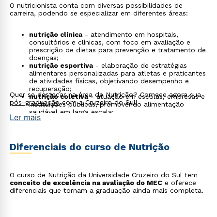
O nutricionista conta com diversas possibilidades de
carreira, podendo se especializar em diferentes áreas:
nutrição clínica
- atendimento em hospitais,
consultórios e clínicas, com foco em avaliação e
prescrição de dietas para prevenção e tratamento de
doenças;
nutrição esportiva
- elaboração de estratégias
alimentares personalizadas para atletas e praticantes
de atividades físicas, objetivando desempenho e
recuperação;
Quer se destacar na área de Nutrição? Comece agora sua
nutrição coletiva
- atuação em escolas, empresas e
pós-graduação
com a Cruzeiro do Sul!
instituições públicas, promovendo alimentação
saudável em larga escala;
Ler mais
indústria de alimentos
- desenvolvimento de novos
produtos, rotulagem nutricional e controle de
qualidade em empresas do setor alimentício;
marketing nutricional
- participação em campanhas
Diferenciais do curso de Nutrição
de educação alimentar, produção de conteúdo para
redes sociais e rótulos de produtos;
gastronomia e inovação
- criação de cardápios
funcionais, culinária saudável e projetos de
O curso de Nutrição da Universidade Cruzeiro do Sul tem
alimentação consciente;
conceito de excelência na avaliação do MEC
e oferece
pesquisa e docência
- contribuição em estudos
diferenciais que tornam a graduação ainda mais completa.
acadêmicos e no ensino, com foco em gerar
conhecimento e formar novos profissionais.