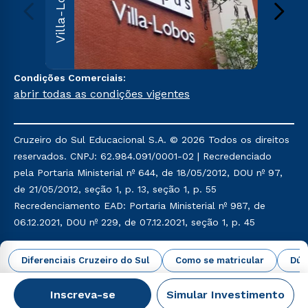
Villa-Lobos
Leopoldi
Paulo, S
000
Sai
Condições Comerciais:
abrir todas as condições vigentes
Cruzeiro do Sul Educacional S.A. © 2026 Todos os direitos
reservados. CNPJ: 62.984.091/0001-02 | Recredenciado
pela Portaria Ministerial nº 644, de 18/05/2012, DOU nº 97,
de 21/05/2012, seção 1, p. 13, seção 1, p. 55
Recredenciamento EAD: Portaria Ministerial nº 987, de
06.12.2021, DOU nº 229, de 07.12.2021, seção 1, p. 45
Política de Privacidade
Política de Cookies
Diferenciais Cruzeiro do Sul
Como se matricular
Dúv
Inscreva-se
Simular Investimento