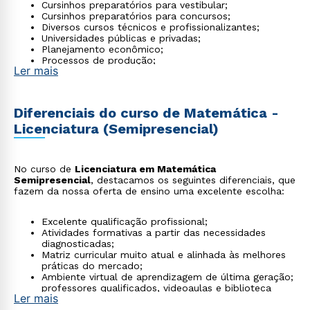
Cursinhos preparatórios para vestibular;
Cursinhos preparatórios para concursos;
Diversos cursos técnicos e profissionalizantes;
Universidades públicas e privadas;
Planejamento econômico;
Processos de produção;
Ler mais
Pesquisas relacionadas a área;
Produção de material pedagógico e softwares
aplicados à educação;
Centros de processamento de dados;
Diferenciais do curso de Matemática -
Editoras.
Licenciatura (Semipresencial)
No curso de
Licenciatura em Matemática
Semipresencial
, destacamos os seguintes diferenciais, que
fazem da nossa oferta de ensino uma excelente escolha:
Excelente qualificação profissional;
Atividades formativas a partir das necessidades
diagnosticadas;
Matriz curricular muito atual e alinhada às melhores
práticas do mercado;
Ambiente virtual de aprendizagem de última geração;
professores qualificados, videoaulas e biblioteca
Ler mais
virtual;