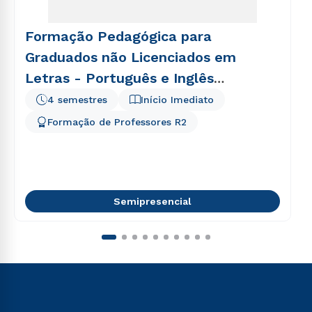
Formação Pedagógica para
Graduados não Licenciados em
Letras - Português e Inglês
(Semipresencial)
4 semestres
Início Imediato
Formação de Professores R2
Semipresencial