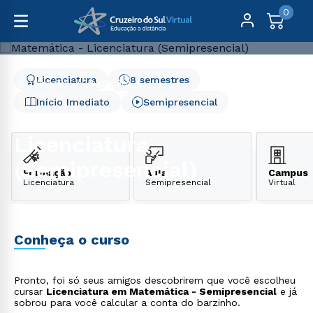
0
Licenciatura
8 semestres
Graduação
Educação
Matemática - Licenciatura (Semipresencial)
Início Imediato
Semipresencial
Matemática -
Licenciatura
(Semipresencial)
Formação
Aula
Campus
Licenciatura
Semipresencial
Virtual
Conheça o curso
Pronto, foi só seus amigos descobrirem que você escolheu
cursar
Licenciatura em Matemática - Semipresencial
e já
sobrou para você calcular a conta do barzinho.