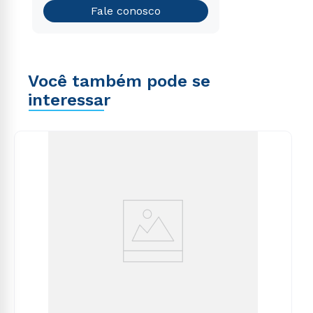
Teste vocacional
Fale conosco
Você também pode se
interessar