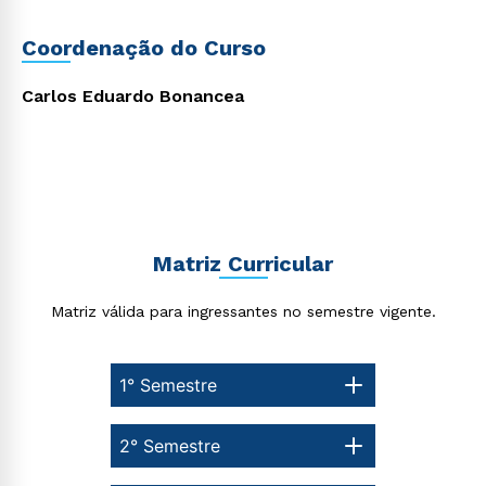
Material didático de excelência desenvolvido por
professores mestres e doutores;
Flexibilização dos horários de estudo, que facilita o
Coordenação do Curso
processo de aprendizagem para um método efetivo
Rápido e fácil
de aquisição de conhecimento.
WhatsApp
Cursos gratuitos
para turbinar o currículo;
Carlos Eduardo Bonancea
Plataforma Blackboard de aprendizagem disponível
ou
24 horas;
Quer cursar Licenciatura em Matemática
Semipresencial? Confira as oportunidades de
bolsas
e descontos agora mesmo!
Matriz Curricular
Estou de acordo com a
Política de Privacidade.
e
autorizo que meus dados sejam utilizados para o
Matriz válida para ingressantes no semestre vigente.
envio de conteúdos da Cruzeiro do Sul.
1° Semestre
2° Semestre