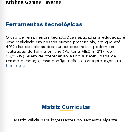
Krishna Gomes Tavares
Estou de acordo com a
Política de Privacidade.
e
autorizo que meus dados sejam utilizados para o
envio de conteúdos da Cruzeiro do Sul.
Ferramentas tecnológicas
O uso de ferramentas tecnológicas aplicadas à educação é
uma realidade em nossos cursos presenciais, em que até
40% das disciplinas dos cursos presenciais podem ser
realizadas de forma on-line (Portaria MEC nº 2117, de
06/12/19). Além de oferecer ao aluno a flexibilidade de
tempo e espaço, essa configuração o torna protagonista
Ler mais
no processo de construção do seu conhecimento.
Matriz Curricular
Matriz válida para ingressantes no semestre vigente.