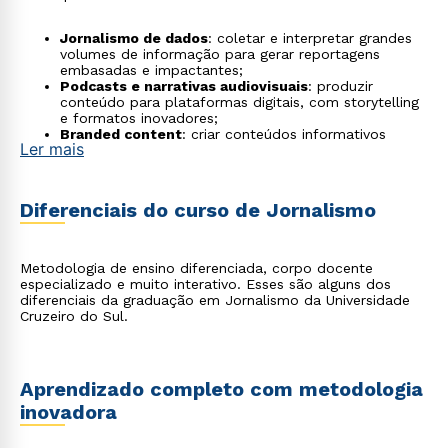
Jornalismo de dados
: coletar e interpretar grandes
volumes de informação para gerar reportagens
embasadas e impactantes;
Podcasts e narrativas audiovisuais
: produzir
conteúdo para plataformas digitais, com storytelling
e formatos inovadores;
Branded content
: criar conteúdos informativos
Ler mais
patrocinados por empresas, fortalecendo a
reputação e o engajamento;
Assessoria de imprensa e consultoria de imagem
:
preparar porta-vozes corporativos e políticos, entre
Diferenciais do curso de Jornalismo
outros, para entrevistas e crises;
Fact-checking e checagem de dados
: atuar em
redações ou em iniciativas independentes para a
verificação de notícias e para o combate à
Metodologia de ensino diferenciada, corpo docente
desinformação;
especializado e muito interativo. Esses são alguns dos
Jornalismo ambiental
: cobrir temas como clima,
diferenciais da graduação em Jornalismo da Universidade
biodiversidade e sustentabilidade em veículos
Cruzeiro do Sul.
especializados;
Jornalismo comunitário
: usar técnicas jornalísticas
para dar voz a comunidades periféricas e a temáticas
pouco abordadas.
Aprendizado completo com metodologia
inovadora