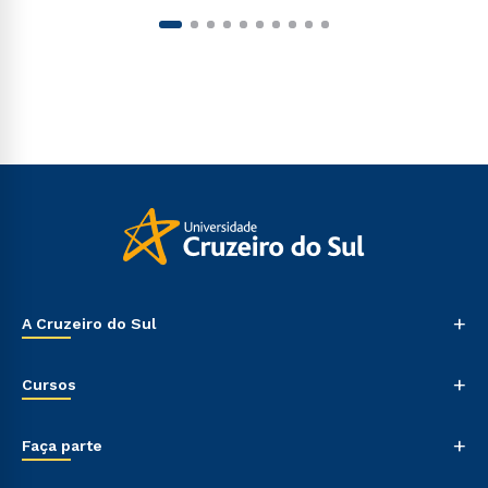
+
A Cruzeiro do Sul
Nossa História
+
Cursos
Sala de Imprensa
Trabalhe Conosco
Graduação
+
Sou Colaborador
Faça parte
Pós-graduação
Tour Presencial
Cursos de Medicina