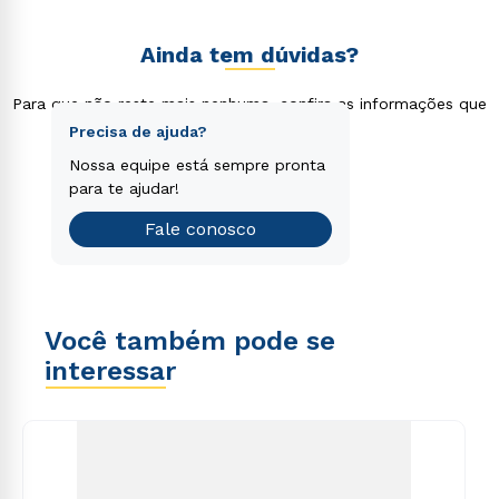
Dúvida
Vestibular Múltipla Escolha, a prova também é feita
pela internet, seja no computador ou em dispositivo
Ainda tem dúvidas?
móvel, e o resultado sai imediatamente.
Para que não reste mais nenhuma, confira as informações que
separamos para você!
Faça o nosso teste vocacional
Precisa de ajuda?
Encontre o curso de graduação
Nossa equipe está sempre pronta
que é o ideal para você.
para te ajudar!
Teste vocacional
Fale conosco
Você também pode se
interessar