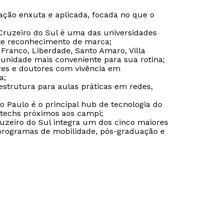
ção enxuta e aplicada, focada no que o
Cruzeiro do Sul é uma das universidades
rte reconhecimento de marca;
Estou de acordo com a
Estou de acordo com a
Política de Privacidade.
Política de Privacidade.
e
e
 Franco, Liberdade, Santo Amaro, Villa
autorizo que meus dados sejam utilizados para o
autorizo que meus dados sejam utilizados para o
 unidade mais conveniente para sua rotina;
envio de conteúdos da Cruzeiro do Sul.
envio de conteúdos da Cruzeiro do Sul.
es e doutores com vivência em
a;
estrutura para aulas práticas em redes,
 Paulo é o principal hub de tecnologia do
g techs próximos aos campi;
zeiro do Sul integra um dos cinco maiores
 programas de mobilidade, pós-graduação e
.