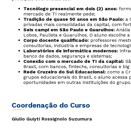
Tecnólogo presencial em dois (2) anos:
forma
mercado de TI realmente pede;
Tradição de quase 50 anos em São Paulo:
a 
privadas mais consolidadas da capital, com fo
Seis campi em São Paulo e Guarulhos:
Anália
Lobos, Paulista e Guarulhos. O aluno escolhe a
Corpo docente qualificado:
professores mestr
consultorias, indústria e empresas de tecnologi
Laboratórios de informática modernos:
infra
banco de dados, segurança e sistemas;
Conexão com o mercado de TI da capital:
São
Brasil, com bancos, fintechs, consultorias e bi
Rede Cruzeiro do Sul Educacional:
como a Cru
grupos educacionais do Brasil, o aluno acessa
oportunidades em outras instituições do grupo
Coordenação do Curso
Giulio Guiyti Rossignolo Suzumura