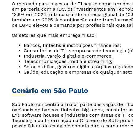
O mercado para o gestor de TI segue como um dos 
em parceria com a IDC, os investimentos em Tecnol
13,9% em 2024, ultrapassando a média global de 10
também em 2025. A combinação entre transformação
de LGPD elevou a demanda por profissionais que sab
Os setores que mais empregam são:
Bancos, fintechs e instituições financeiras;
Consultorias de TI e empresas de tecnologia (bi
Indústria, varejo digital e e-commerce;
Telecomunicações, mídia e streaming;
Setor público, governo digital e órgãos regulado
Saúde, educação e empresas de qualquer setor
Cenário em São Paulo
São Paulo concentra a maior parte das vagas de TI do
nacionais de bancos, fintechs, big techs, consultoria
EY), software houses e indústrias com áreas de TI c
Tecnologia da Informação na Cruzeiro do Sul aprox
possibilidade de estágio e contato direto com empr