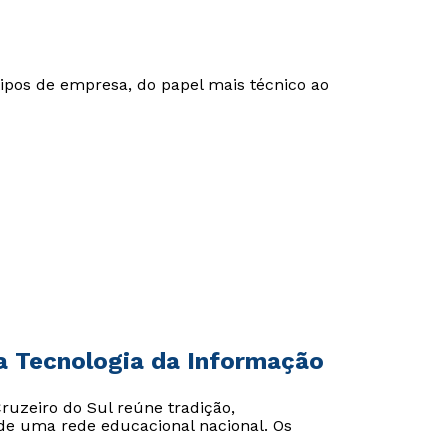
ipos de empresa, do papel mais técnico ao
Rápido e fácil
Rápido e fácil
da Tecnologia da Informação
WhatsApp
WhatsApp
ou
ou
ruzeiro do Sul reúne tradição,
 de uma rede educacional nacional. Os