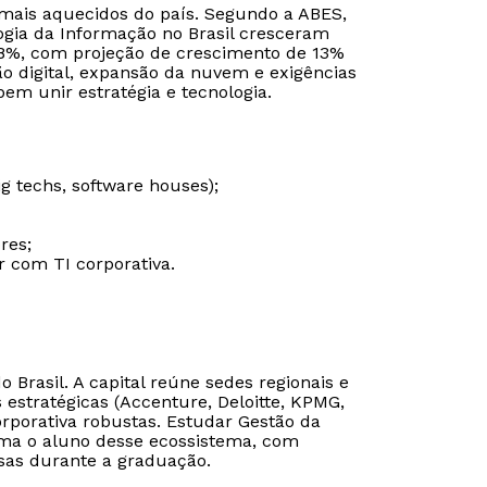
mais aquecidos do país. Segundo a ABES,
ogia da Informação no Brasil cresceram
,8%, com projeção de crescimento de 13%
 digital, expansão da nuvem e exigências
em unir estratégia e tecnologia.
g techs, software houses);
res;
 com TI corporativa.
 Brasil. A capital reúne sedes regionais e
s estratégicas (Accenture, Deloitte, KPMG,
orporativa robustas. Estudar Gestão da
ima o aluno desse ecossistema, com
esas durante a graduação.