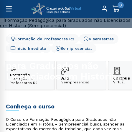
0
Graduação
Educação
Formação de Professores R2
4 semestres
Formação Pedagógica para Graduados não Licenciados
em História (Semipresencial)
Início Imediato
Semipresencial
Formação Pedagógica
para Graduados não
Licenciados em História
Formação
Aula
Campus
Formação de
Semipresencial
Virtual
Professores R2
(Semipresencial)
Conheça o curso
O Curso de Formação Pedagógica para Graduados não
Licenciados em História - Semipresencial busca atender as
expectativas do mercado de trabalho, que cada vez mais