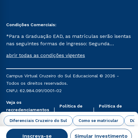
Condições Comerciais:
*Para a Graduação EAD, as matrículas serão isentas
nas seguintes formas de ingresso: Segunda
Graduação, Segunda Graduação 2.0 e Transferência.
abrir todas as condições vigentes
Já para as demais, a taxa de matrícula será de R$
49. *Para a Pós-graduação EAD, as ofertas
mencionadas são referentes aos cursos: Ensino
Campus Virtual Cruzeiro do Sul Educacional © 2026 -
Religioso, Geografia para a Docência e Metodologia
Todos os direitos reservados.
do Ensino de História: Questões Atuais.
CNPJ: 62.984.091/0001-02
Veja os
Política de
Política de
recredenciamentos
Privacidade
Cookies
aqui
Diferenciais Cruzeiro do Sul
Como se matricular
Dúv
Inscreva-se
Simular Investimento