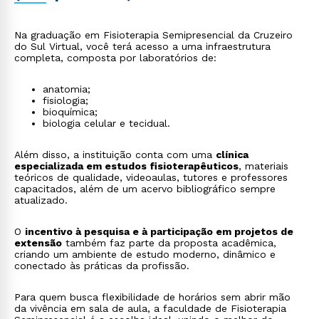
atuação em empresas e ergonomia
- prevenção de
lesões ocupacionais e promoção de saúde no
ambiente corporativo.
Na graduação em Fisioterapia Semipresencial da Cruzeiro
do Sul Virtual, você terá acesso a uma infraestrutura
completa, composta por laboratórios de:
anatomia;
fisiologia;
bioquímica;
biologia celular e tecidual.
Além disso, a instituição conta com uma
clínica
especializada em estudos fisioterapêuticos
, materiais
teóricos de qualidade, videoaulas, tutores e professores
capacitados, além de um acervo bibliográfico sempre
atualizado.
O
incentivo à pesquisa e à participação em projetos de
extensão
também faz parte da proposta acadêmica,
criando um ambiente de estudo moderno, dinâmico e
conectado às práticas da profissão.
Para quem busca flexibilidade de horários sem abrir mão
Rápido e fácil
da vivência em sala de aula, a faculdade de Fisioterapia
WhatsApp