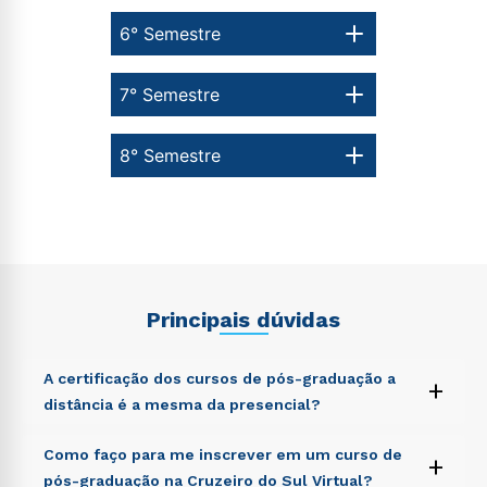
6° Semestre
7° Semestre
8° Semestre
Principais dúvidas
A certificação dos cursos de pós-graduação a
+
distância é a mesma da presencial?
Sed ut perspiciatis unde omnis iste natus error sit
Como faço para me inscrever em um curso de
+
voluptatem accusantium doloremque laudantium,
pós-graduação na Cruzeiro do Sul Virtual?