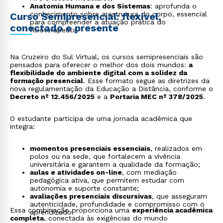
Anatomia Humana e dos Sistemas
: aprofunda o
conhecimento sobre a estrutura do corpo, essencial
Curso Semipresencial: flexível,
para compreender a atuação prática do
conectado e presente
fisioterapeuta.
Na Cruzeiro do Sul Virtual, os cursos semipresenciais são
pensados para oferecer o melhor dos dois mundos:
a
flexibilidade do ambiente digital com a solidez da
formação presencial
. Esse formato segue as diretrizes da
nova regulamentação da Educação a Distância, conforme o
Decreto nº 12.456/2025
e a
Portaria MEC nº 378/2025
.
O estudante participa de uma jornada acadêmica que
integra:
momentos presenciais essenciais
, realizados em
polos ou na sede, que fortalecem a vivência
universitária e garantem a qualidade da formação;
aulas e atividades on-line
, com mediação
pedagógica ativa, que permitem estudar com
autonomia e suporte constante;
avaliações presenciais discursivas
, que asseguram
autenticidade, profundidade e compromisso com o
Essa combinação proporciona uma
experiência acadêmica
aprendizado.
completa
, conectada às exigências do mundo