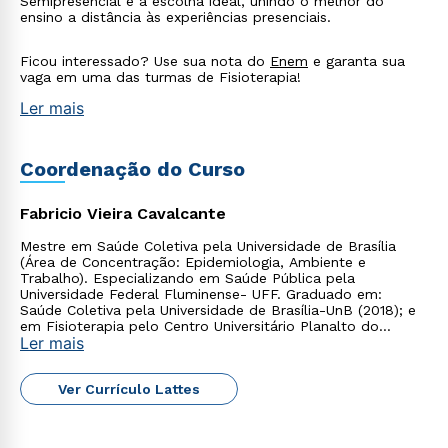
Semipresencial é a escolha ideal, unindo o melhor do
ou
ensino a distância às experiências presenciais.
Ficou interessado? Use sua nota do
Enem
e garanta sua
vaga em uma das turmas de Fisioterapia!
Ler mais
Coordenação do Curso
Estou de acordo com a
Política de Privacidade.
e
autorizo que meus dados sejam utilizados para o
envio de conteúdos da Cruzeiro do Sul.
Fabricio Vieira Cavalcante
Mestre em Saúde Coletiva pela Universidade de Brasília
(Área de Concentração: Epidemiologia, Ambiente e
Trabalho). Especializando em Saúde Pública pela
Universidade Federal Fluminense- UFF. Graduado em:
Saúde Coletiva pela Universidade de Brasília-UnB (2018); e
em Fisioterapia pelo Centro Universitário Planalto do
Ler mais
Distrito Federal (2017).
Ver Currículo Lattes