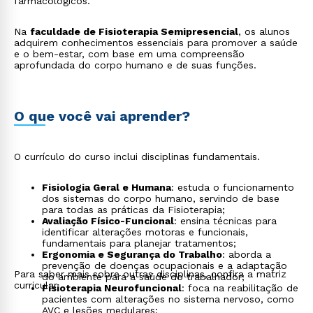
farmacológicos.
Na
faculdade de Fisioterapia Semipresencial
, os alunos
adquirem conhecimentos essenciais para promover a saúde
e o bem-estar, com base em uma compreensão
aprofundada do corpo humano e de suas funções.
O que você vai aprender?
O currículo do curso inclui disciplinas fundamentais.
Fisiologia Geral e Humana
: estuda o funcionamento
dos sistemas do corpo humano, servindo de base
para todas as práticas da Fisioterapia;
Avaliação Físico-Funcional
: ensina técnicas para
identificar alterações motoras e funcionais,
fundamentais para planejar tratamentos;
Ergonomia e Segurança do Trabalho
: aborda a
prevenção de doenças ocupacionais e a adaptação
Para saber mais sobre outras disciplinas, confira a matriz
do ambiente para a saúde do trabalhador;
curricular.
Fisioterapia Neurofuncional
: foca na reabilitação de
pacientes com alterações no sistema nervoso, como
AVC e lesões medulares;