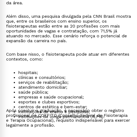
da área.
Além disso, uma pesquisa divulgada pela CNN Brasil mostra
que, entre os brasileiros com ensino superior, os
fisioterapeutas estão entre as 20 profissões com mais
oportunidades de vagas e contratação, com 71,5% já
atuando no mercado. Esse cenário reforça o potencial de
expansão da carreira no país.
Com base nisso, o fisioterapeuta pode atuar em diferentes
contextos, como:
hospitais;
clínicas e consultórios;
serviços de reabilitação;
atendimento domiciliar;
saúde pública;
empresas e saúde ocupacional;
esportes e clubes esportivos;
centros de estética e bem-estar;
Após concluir a graduação, é necessário obter o registro
instituições de ensino e pesquisas;
profissional no COFFITO (Conselho Federal de Fisioterapia
instituições de longa permanência (ILPIs).
e Terapia Ocupacional), requisito indispensável para exercer
legalmente a profissão.