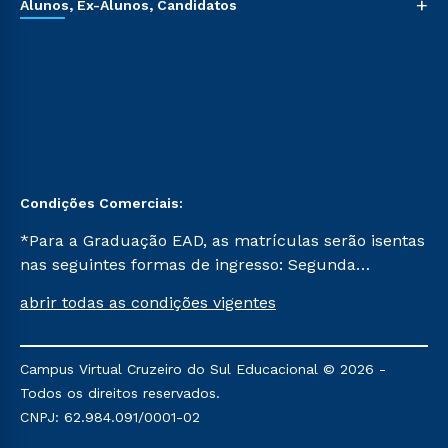
+
Alunos, Ex-Alunos, Candidatos
Condições Comerciais:
*Para a Graduação EAD, as matrículas serão isentas
nas seguintes formas de ingresso: Segunda
Graduação, Segunda Graduação 2.0 e Transferência.
abrir todas as condições vigentes
Já para as demais, a taxa de matrícula será de R$
49. *Para a Pós-graduação EAD, as ofertas
mencionadas são referentes aos cursos: Ensino
Campus Virtual Cruzeiro do Sul Educacional © 2026 -
Religioso, Geografia para a Docência e Metodologia
Todos os direitos reservados.
do Ensino de História: Questões Atuais.
CNPJ: 62.984.091/0001-02