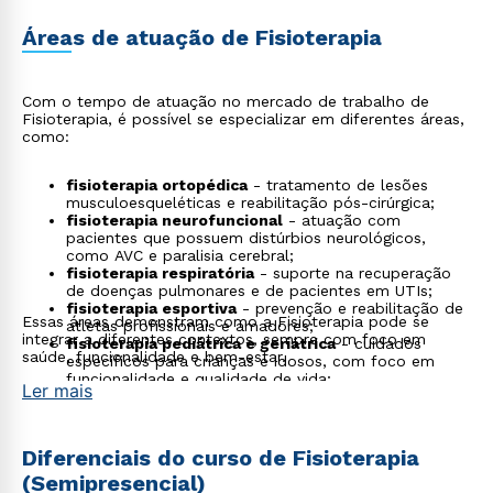
Áreas de atuação de Fisioterapia
Com o tempo de atuação no mercado de trabalho de
Fisioterapia, é possível se especializar em diferentes áreas,
como:
fisioterapia ortopédica
- tratamento de lesões
musculoesqueléticas e reabilitação pós-cirúrgica;
fisioterapia neurofuncional
- atuação com
pacientes que possuem distúrbios neurológicos,
como AVC e paralisia cerebral;
fisioterapia respiratória
- suporte na recuperação
de doenças pulmonares e de pacientes em UTIs;
fisioterapia esportiva
- prevenção e reabilitação de
Essas áreas demonstram como a Fisioterapia pode se
atletas profissionais e amadores;
integrar a diferentes contextos, sempre com foco em
fisioterapia pediátrica e geriátrica
- cuidados
saúde, funcionalidade e bem-estar.
específicos para crianças e idosos, com foco em
funcionalidade e qualidade de vida;
Ler mais
fisioterapia estética
- técnicas para redução de
medidas, celulite e pós-operatório de cirurgias
plásticas;
tecnologia assistiva
- desenvolvimento e adaptação
Diferenciais do curso de Fisioterapia
de dispositivos que promovem a autonomia de
(Semipresencial)
pessoas com deficiência;