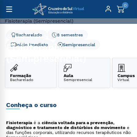
0
Bacharelado
8 semestres
Graduação
Saúde
Fisioterapia (Semipresencial)
Fisioterapia
Início Imediato
Semipresencial
(Semipresencial)
Formação
Aula
Campus
Bacharelado
Semipresencial
Virtual
Conheça o curso
Fisioterapia
é a
ciência voltada para a prevenção,
diagnóstico e tratamento de distúrbios do movimento
e
das funções corporais, utilizando recursos terapêuticos não