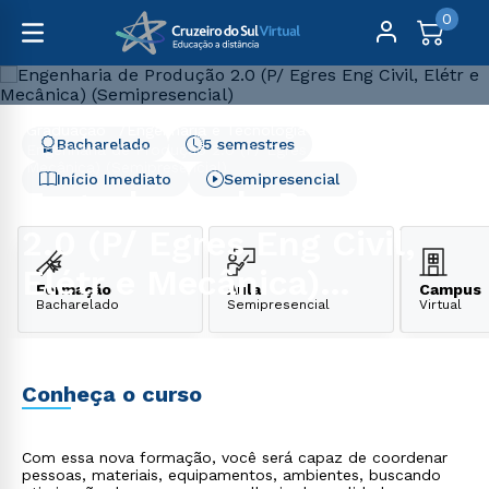
0
Graduação
Engenharia e Tecnologia
Bacharelado
5 semestres
Engenharia de Produção 2.0 (P/ Egres Eng Civil, Elétr e
Mecânica) (Semipresencial)
Início Imediato
Semipresencial
Engenharia de Produção
2.0 (P/ Egres Eng Civil,
Elétr e Mecânica)
Formação
Aula
Campus
Bacharelado
Semipresencial
Virtual
(Semipresencial)
Conheça o curso
Com essa nova formação, você será capaz de coordenar
pessoas, materiais, equipamentos, ambientes, buscando