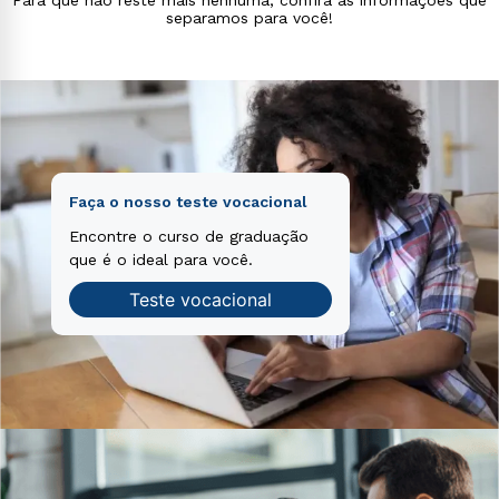
voluptas sit aspernatur aut odit aut fugit, sed quia
separamos para você!
consequuntur magni dolores eos qui ratione
voluptatem sequi nesciunt.
Faça o nosso teste vocacional
Encontre o curso de graduação
que é o ideal para você.
Teste vocacional