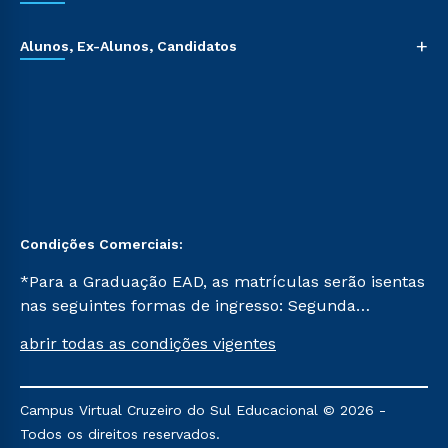
+
Alunos, Ex-Alunos, Candidatos
Condições Comerciais:
*Para a Graduação EAD, as matrículas serão isentas
nas seguintes formas de ingresso: Segunda
Graduação, Segunda Graduação 2.0 e Transferência.
abrir todas as condições vigentes
Já para as demais, a taxa de matrícula será de R$
49. *Para a Pós-graduação EAD, as ofertas
mencionadas são referentes aos cursos: Ensino
Campus Virtual Cruzeiro do Sul Educacional © 2026 -
Religioso, Geografia para a Docência e Metodologia
Todos os direitos reservados.