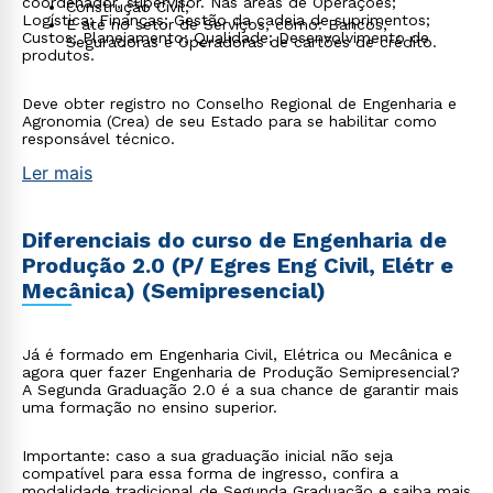
coordenador, supervisor. Nas áreas de Operações;
Construção Civil;
Logística; Finanças; Gestão da cadeia de suprimentos;
E até no setor de Serviços, como: Bancos,
Custos; Planejamento; Qualidade; Desenvolvimento de
Seguradoras e Operadoras de cartões de crédito.
produtos.
Deve obter registro no Conselho Regional de Engenharia e
Agronomia (Crea) de seu Estado para se habilitar como
responsável técnico.
Ler mais
Diferenciais do curso de Engenharia de
Produção 2.0 (P/ Egres Eng Civil, Elétr e
Mecânica) (Semipresencial)
Já é formado em Engenharia Civil, Elétrica ou Mecânica e
agora quer fazer Engenharia de Produção Semipresencial?
A Segunda Graduação 2.0 é a sua chance de garantir mais
uma formação no ensino superior.
Importante: caso a sua graduação inicial não seja
compatível para essa forma de ingresso, confira a
modalidade tradicional de
Segunda Graduação
e saiba mais