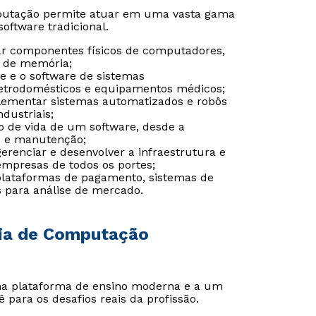
putação permite atuar em uma vasta gama
oftware tradicional.
riar componentes físicos de computadores,
s de memória;
e e o software de sistemas
letrodomésticos e equipamentos médicos;
plementar sistemas automatizados e robôs
dustriais;
lo de vida de um software, desde a
o e manutenção;
gerenciar e desenvolver a infraestrutura e
empresas de todos os portes;
 plataformas de pagamento, sistemas de
s para análise de mercado.
ria de Computação
Rápido e fácil
Rápido e fácil
WhatsApp
WhatsApp
ou
ou
uma plataforma de ensino moderna e a um
 para os desafios reais da profissão.