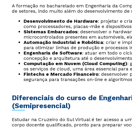
A formação no bacharelado em Engenharia da Com
de setores, indo muito além do desenvolvimento de s
Desenvolvimento de Hardware
: projetar e c
como processadores, placas-mãe e dispositivo
Sistemas Embarcados
: desenvolver o hardwar
microcontrolados presentes em automóveis, e
Automação Industrial e Robótica
: criar e im
para otimizar linhas de produção e processos in
Engenharia de Software
: atuar em todo o cic
concepção e arquitetura até o desenvolviment
Computação em Nuvem (Cloud Computing)
: 
os serviços de cloud, uma área essencial para 
Fintechs e Mercado Financeiro
: desenvolver
segurança para transações on-line e algoritmo
Diferenciais do curso de Engenha
(Semipresencial)
Estudar na Cruzeiro do Sul Virtual é ter acesso a 
corpo docente qualificado, pronto para preparar você