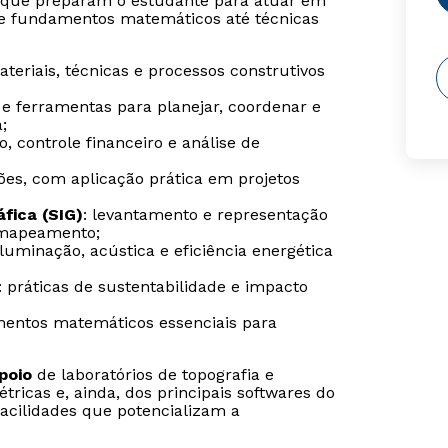
s que preparam o estudante para atuar em
sde fundamentos matemáticos até técnicas
ateriais, técnicas e processos construtivos
 e ferramentas para planejar, coordenar e
;
, controle financeiro e análise de
ções, com aplicação prática em projetos
fica (SIG)
: levantamento e representação
e mapeamento;
 iluminação, acústica e eficiência energética
: práticas de sustentabilidade e impacto
mentos matemáticos essenciais para
poio
de laboratórios de topografia e
étricas e, ainda, dos principais softwares do
acilidades que potencializam a