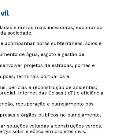
vil
idadas e outras mais inovadoras, explorando
da sociedade.
r e acompanhar obras subterrâneas, solos e
cimento de água, esgoto e gestão de
esenvolver projetos de estradas, pontes e
alpões, terminais portuários e
rais, perícias e reconstrução de acidentes;
redial, Internet das Coisas (IoT) e eficiência
venção, recuperação e planejamento pós-
Rápido e fácil
Rápido e fácil
WhatsApp
WhatsApp
mpresas e órgãos públicos no planejamento,
ou
ou
icar soluções voltadas a construções verdes,
gia solar e eólica em projetos civis.