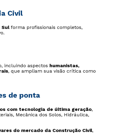
a Civil
 Sul
forma profissionais completos,
Estou de acordo com a
Estou de acordo com a
Política de Privacidade.
Política de Privacidade.
e
e
o.
autorizo que meus dados sejam utilizados para o
autorizo que meus dados sejam utilizados para o
envio de conteúdos da Cruzeiro do Sul.
envio de conteúdos da Cruzeiro do Sul.
o, incluindo aspectos
humanistas,
rais
, que ampliam sua visão crítica como
es de ponta
dos com tecnologia de última geração
,
eriais, Mecânica dos Solos, Hidráulica,
wares do mercado da Construção Civil
,