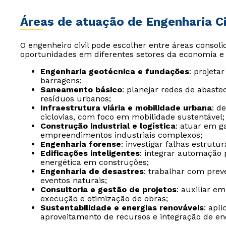
Áreas de atuação de Engenharia Ci
O engenheiro civil pode escolher entre áreas consol
oportunidades em diferentes setores da economia e 
Engenharia geotécnica e fundações
: projeta
barragens;
Saneamento básico
: planejar redes de abaste
resíduos urbanos;
Infraestrutura viária e mobilidade urbana
: d
ciclovias, com foco em mobilidade sustentável;
Construção industrial e logística
: atuar em g
empreendimentos industriais complexos;
Engenharia forense
: investigar falhas estrutu
Edificações inteligentes
: integrar automação p
energética em construções;
Engenharia de desastres
: trabalhar com pre
eventos naturais;
Consultoria e gestão de projetos
: auxiliar e
execução e otimização de obras;
Sustentabilidade e energias renováveis
: apl
aproveitamento de recursos e integração de ener