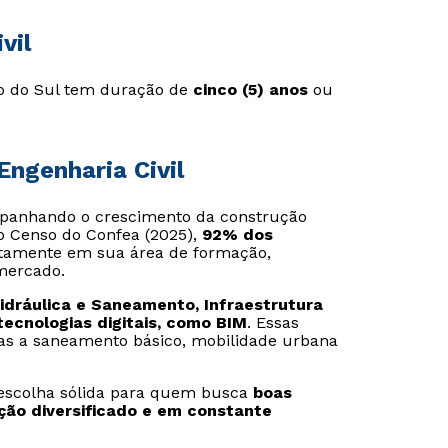
vil
ro do Sul tem duração de
cinco (5) anos
ou
ngenharia Civil
ompanhando o crescimento da construção
 o Censo do Confea (2025),
92% dos
etamente em sua área de formação,
 mercado.
idráulica e Saneamento, Infraestrutura
tecnologias digitais, como BIM
. Essas
das a saneamento básico, mobilidade urbana
a escolha sólida para quem busca
boas
ção diversificado e em constante