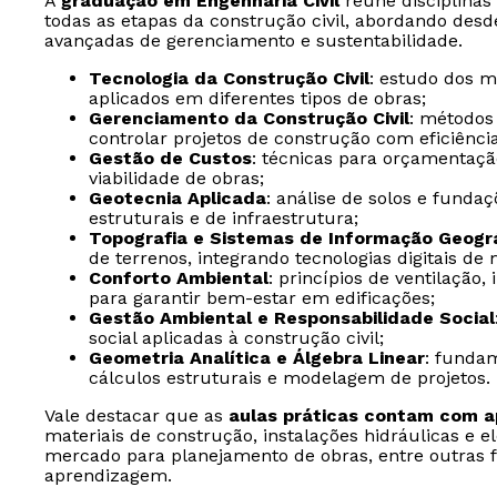
A
graduação em Engenharia Civil
reúne disciplina
todas as etapas da construção civil, abordando de
avançadas de gerenciamento e sustentabilidade.
Tecnologia da Construção Civil
: estudo dos m
aplicados em diferentes tipos de obras;
Gerenciamento da Construção Civil
: métodos
controlar projetos de construção com eficiência
Gestão de Custos
: técnicas para orçamentação
viabilidade de obras;
Geotecnia Aplicada
: análise de solos e funda
estruturais e de infraestrutura;
Topografia e Sistemas de Informação Geográ
de terrenos, integrando tecnologias digitais d
Conforto Ambiental
: princípios de ventilação,
para garantir bem-estar em edificações;
Gestão Ambiental e Responsabilidade Social
social aplicadas à construção civil;
Geometria Analítica e Álgebra Linear
: funda
cálculos estruturais e modelagem de projetos.
Vale destacar que as
aulas práticas contam com a
materiais de construção, instalações hidráulicas e el
mercado para planejamento de obras, entre outras f
aprendizagem.