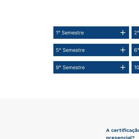
1° Semestre
2
5° Semestre
6
9° Semestre
1
A certificaç
presencial?