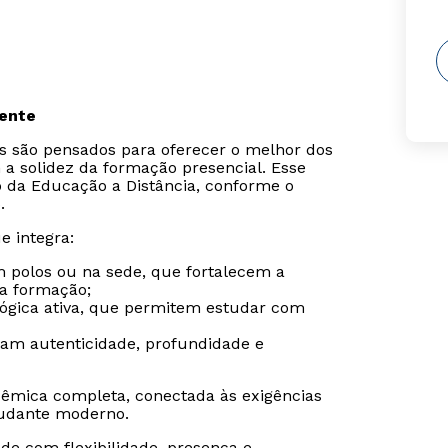
sente
is são pensados para oferecer o melhor dos
 a solidez da formação presencial. Esse
o da Educação a Distância, conforme o
.
e integra:
m polos ou na sede, que fortalecem a
da formação;
gógica ativa, que permitem estudar com
ram autenticidade, profundidade e
êmica completa, conectada às exigências
udante moderno.
de com flexibilidade, presença e