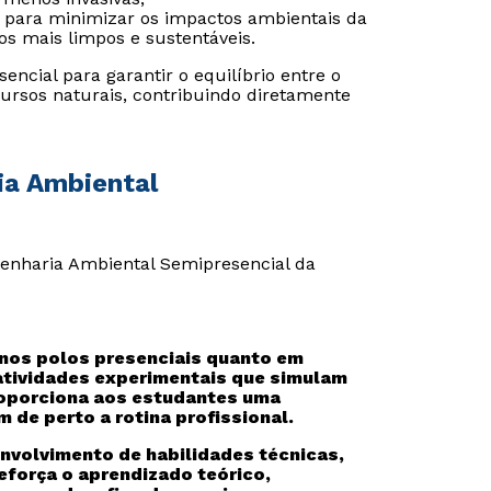
s para minimizar os impactos ambientais da
os mais limpos e sustentáveis.
encial para garantir o equilíbrio entre o
ursos naturais, contribuindo diretamente
Estou de acordo com a
Estou de acordo com a
Política de Privacidade.
Política de Privacidade.
e
e
autorizo que meus dados sejam utilizados para o
autorizo que meus dados sejam utilizados para o
envio de conteúdos da Cruzeiro do Sul.
envio de conteúdos da Cruzeiro do Sul.
ia Ambiental
ngenharia Ambiental Semipresencial da
 nos polos presenciais quanto em
 atividades experimentais que simulam
oporciona aos estudantes uma
 de perto a rotina profissional.
envolvimento de habilidades técnicas,
reforça o aprendizado teórico,