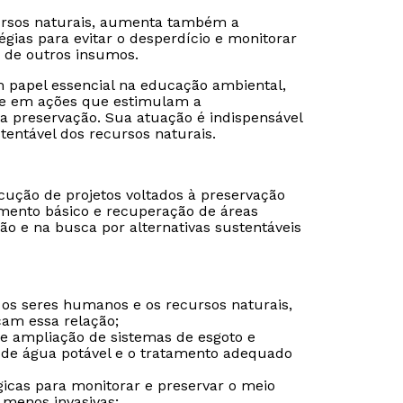
ursos naturais, aumenta também a
gias para evitar o desperdício e monitorar
e de outros insumos.
 papel essencial na educação ambiental,
 e em ações que estimulam a
a preservação. Sua atuação é indispensável
entável dos recursos naturais.
ução de projetos voltados à preservação
amento básico e recuperação de áreas
o e na busca por alternativas sustentáveis
 os seres humanos e os recursos naturais,
Rápido e fácil
Rápido e fácil
çam essa relação;
WhatsApp
WhatsApp
 e ampliação de sistemas de esgoto e
ou
ou
 de água potável e o tratamento adequado
gicas para monitorar e preservar o meio
 menos invasivas;