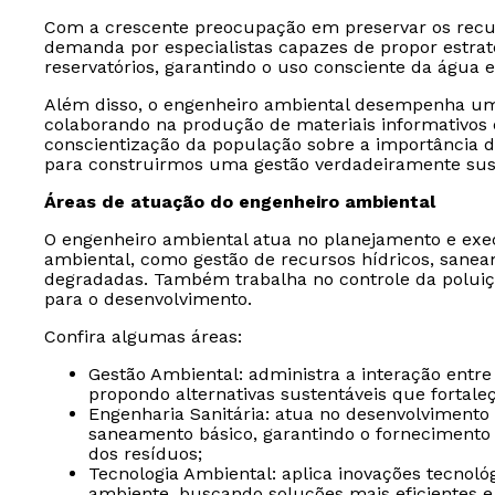
Com a crescente preocupação em preservar os rec
demanda por especialistas capazes de propor estraté
reservatórios, garantindo o uso consciente da água 
Além disso, o engenheiro ambiental desempenha um
colaborando na produção de materiais informativos
conscientização da população sobre a importância d
para construirmos uma gestão verdadeiramente sust
Áreas de atuação do engenheiro ambiental
O engenheiro ambiental atua no planejamento e exec
ambiental, como gestão de recursos hídricos, sane
degradadas. Também trabalha no controle da poluiçã
para o desenvolvimento.
Confira algumas áreas:
Gestão Ambiental: administra a interação entre
propondo alternativas sustentáveis que fortale
Engenharia Sanitária: atua no desenvolvimento
saneamento básico, garantindo o fornecimento
dos resíduos;
Tecnologia Ambiental: aplica inovações tecnoló
ambiente, buscando soluções mais eficientes e