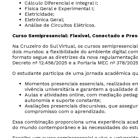
Cálculo Diferencial e Integral I;
Física Geral e Experimental I;
Eletricidade;
Eletrônica Geral;
Análise de Circuitos Elétricos.
Curso Semipresencial: Flexível, Conectado e Pre
Na Cruzeiro do Sul Virtual, os cursos semipresencia
dois mundos: a flexibilidade do ambiente digital com
formato segue as diretrizes da nova regulamentaçã
Decreto nº 12.456/2025 e a Portaria MEC nº 378/2025
O estudante participa de uma jornada acadêmica qu
Momentos presenciais essenciais, realizados e
vivência universitária e garantem a qualidade 
Aulas e atividades online, com mediação peda
autonomia e suporte constante;
Avaliações presenciais discursivas, que assegu
compromisso com o aprendizado.
Essa combinação proporciona uma experiência acad
do mundo contemporâneo e às necessidades do est
Escolha um curso semipresencial e viva a universida