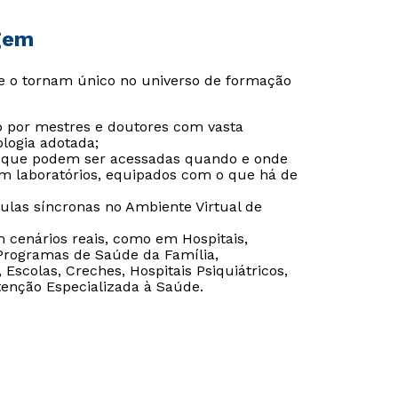
gem
e o tornam único no universo de formação
 por mestres e doutores com vasta
logia adotada;
o que podem ser acessadas quando e onde
m laboratórios, equipados com o que há de
aulas síncronas no Ambiente Virtual de
em cenários reais, como em Hospitais,
 Programas de Saúde da Família,
Escolas, Creches, Hospitais Psiquiátricos,
tenção Especializada à Saúde.
Rápido e fácil
Rápido e fácil
WhatsApp
WhatsApp
ou
ou