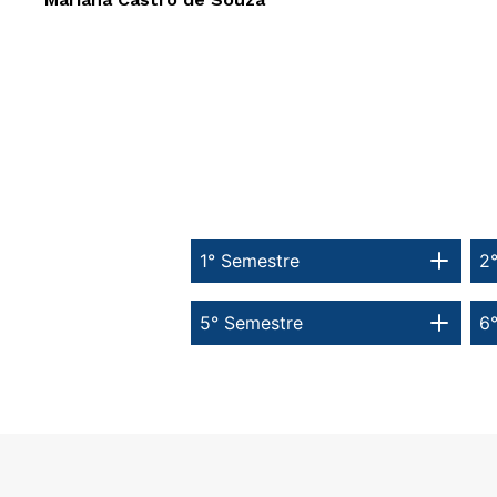
1° Semestre
2
5° Semestre
6