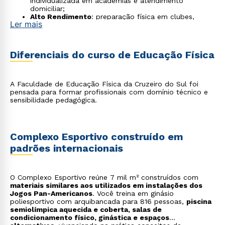
individualizada em academias e atendimento
domiciliar;
Alto Rendimento
: preparação física em clubes,
Ler mais
federações e seleções;
Gestão Esportiva
: coordenação de academias,
clubes e centros esportivos;
Fisiologia do Exercício
: testes funcionais e
Diferenciais do curso de Educação Física
prescrição em laboratórios e centros de saúde;
Atividade Física e Saúde
: atuação em programas do
SUS, NASF e empresas de bem-estar;
Esporte Paraolímpico e Adaptado
: preparação de
A Faculdade de Educação Física da Cruzeiro do Sul foi
atletas com deficiência;
pensada para formar profissionais com domínio técnico e
Atividade Física para Grupos Especiais
: gestantes,
sensibilidade pedagógica.
idosos e reabilitação cardiovascular;
Treinamento Funcional e Crossfit
: condução de
aulas em boxes e estúdios;
Atividades Aquáticas
: natação, hidroginástica e
Complexo Esportivo construído em
ensino infantil;
Ginástica, Dança e Práticas Corporais
: academias,
padrões internacionais
escolas de dança e projetos culturais.
O Complexo Esportivo reúne 7 mil m² construídos com
materiais similares aos utilizados em instalações dos
Jogos Pan-Americanos
. Você treina em ginásio
poliesportivo com arquibancada para 816 pessoas,
piscina
semiolímpica aquecida e coberta, salas de
condicionamento físico, ginástica e espaços