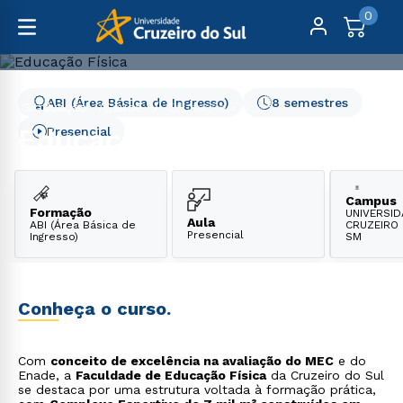
0
ABI (Área Básica de Ingresso)
8 semestres
Graduação
Saúde
Educação Física
Educação Física
Presencial
Campus
Formação
UNIVERSI
Aula
ABI (Área Básica de
CRUZEIRO 
Presencial
Ingresso)
SM
Conheça o curso.
Com
conceito de excelência na avaliação do MEC
e do
Enade, a
Faculdade de Educação Física
da Cruzeiro do Sul
se destaca por uma estrutura voltada à formação prática,