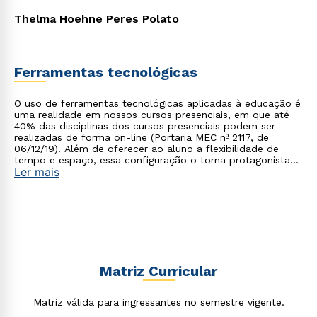
Rápido e fácil
Thelma Hoehne Peres Polato
WhatsApp
ou
Ferramentas tecnológicas
O uso de ferramentas tecnológicas aplicadas à educação é
uma realidade em nossos cursos presenciais, em que até
40% das disciplinas dos cursos presenciais podem ser
realizadas de forma on-line (Portaria MEC nº 2117, de
06/12/19). Além de oferecer ao aluno a flexibilidade de
Estou de acordo com a
Política de Privacidade.
e
tempo e espaço, essa configuração o torna protagonista
Ler mais
autorizo que meus dados sejam utilizados para o
no processo de construção do seu conhecimento.
envio de conteúdos da Cruzeiro do Sul.
Matriz Curricular
Matriz válida para ingressantes no semestre vigente.