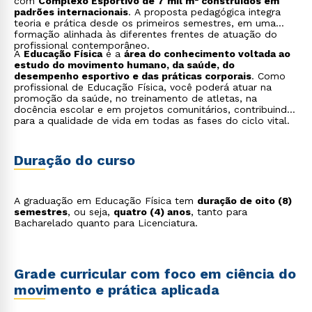
com
Complexo Esportivo de 7 mil m² construídos em
padrões internacionais
. A proposta pedagógica integra
teoria e prática desde os primeiros semestres, em uma
formação alinhada às diferentes frentes de atuação do
profissional contemporâneo.
A
Educação Física
é a
área do conhecimento voltada ao
estudo do movimento humano, da saúde, do
desempenho esportivo e das práticas corporais
. Como
profissional de Educação Física, você poderá atuar na
promoção da saúde, no treinamento de atletas, na
docência escolar e em projetos comunitários, contribuindo
para a qualidade de vida em todas as fases do ciclo vital.
Duração do curso
A graduação em Educação Física tem
duração de oito (8)
semestres
, ou seja,
quatro (4) anos
, tanto para
Bacharelado quanto para Licenciatura.
Grade curricular com foco em ciência do
movimento e prática aplicada