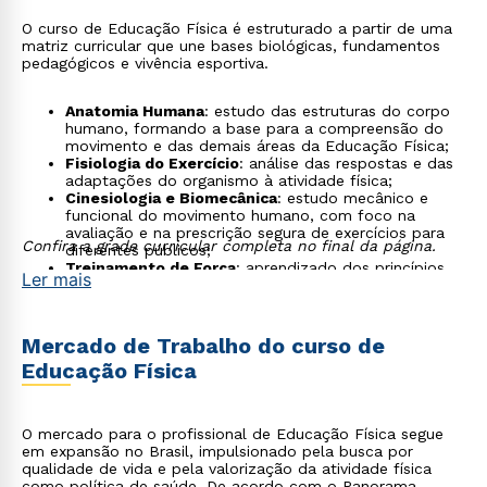
O curso de Educação Física é estruturado a partir de uma
matriz curricular que une bases biológicas, fundamentos
pedagógicos e vivência esportiva.
Anatomia Humana
: estudo das estruturas do corpo
humano, formando a base para a compreensão do
movimento e das demais áreas da Educação Física;
Fisiologia do Exercício
: análise das respostas e das
adaptações do organismo à atividade física;
Cinesiologia e Biomecânica
: estudo mecânico e
funcional do movimento humano, com foco na
avaliação e na prescrição segura de exercícios para
Confira a grade curricular completa no final da página.
diferentes públicos;
Treinamento de Força
: aprendizado dos princípios
Ler mais
de prescrição e periodização do treinamento;
Manifestações Aquáticas
: prática da natação, da
hidroginástica e da pedagogia da natação na piscina
semiolímpica;
Mercado de Trabalho do curso de
Manifestações Rítmicas e Ginásticas
:
Educação Física
desenvolvimento de gestos gímnicos e expressivos
em práticas como ginástica artística, rítmica e
atividades corporais;
Esportes Coletivos e Individuais
: estudo dos
O mercado para o profissional de Educação Física segue
fundamentos técnicos, táticos e pedagógicos das
em expansão no Brasil, impulsionado pela busca por
modalidades esportivas;
qualidade de vida e pela valorização da atividade física
Saúde Coletiva e Atividade Física
: atuação em
como política de saúde. De acordo com o
Panorama