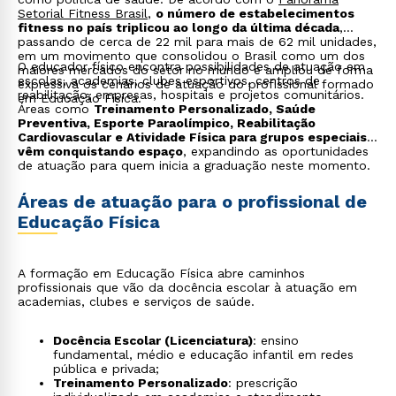
programas comunitários e no SUS, com foco na
Setorial Fitness Brasil
,
o número de estabelecimentos
promoção da saúde por meio do exercício físico;
fitness no país triplicou ao longo da última década
,
Nutrição aplicada ao Exercício
: noções de
passando de cerca de 22 mil para mais de 62 mil unidades,
alimentação e hidratação voltadas à prática física.
em um movimento que consolidou o Brasil como um dos
O educador físico encontra possibilidades de atuação em
maiores mercados do setor no mundo e ampliou de forma
escolas, academias, clubes esportivos, centros de
expressiva os cenários de atuação do profissional formado
reabilitação, empresas, hospitais e projetos comunitários.
em Educação Física.
Áreas como
Treinamento Personalizado, Saúde
Preventiva, Esporte Paraolímpico, Reabilitação
Cardiovascular e Atividade Física para grupos especiais
vêm conquistando espaço
, expandindo as oportunidades
de atuação para quem inicia a graduação neste momento.
Áreas de atuação para o profissional de
Educação Física
A formação em Educação Física abre caminhos
profissionais que vão da docência escolar à atuação em
academias, clubes e serviços de saúde.
Docência Escolar (Licenciatura)
: ensino
fundamental, médio e educação infantil em redes
pública e privada;
Treinamento Personalizado
: prescrição