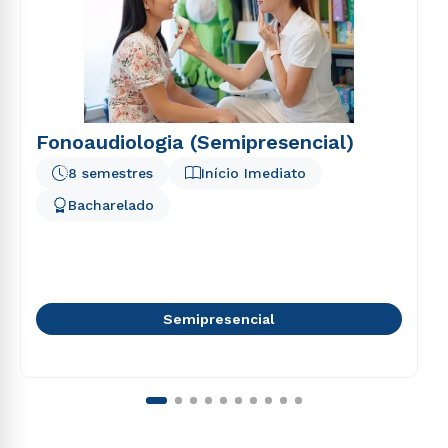
Fonoaudiologia (Semipresencial)
8 semestres
Início Imediato
Bacharelado
Semipresencial