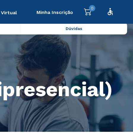
0
Minha Inscrição
 Virtual
Dúvidas
ipresencial)