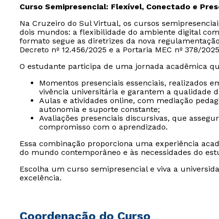
Curso Semipresencial: Flexível, Conectado e Pre
Na Cruzeiro do Sul Virtual, os cursos semipresencia
dois mundos: a flexibilidade do ambiente digital com
formato segue as diretrizes da nova regulamentaçã
Decreto nº 12.456/2025 e a Portaria MEC nº 378/2025
O estudante participa de uma jornada acadêmica qu
Momentos presenciais essenciais, realizados e
vivência universitária e garantem a qualidade 
Aulas e atividades online, com mediação peda
autonomia e suporte constante;
Avaliações presenciais discursivas, que assegu
compromisso com o aprendizado.
Essa combinação proporciona uma experiência acad
do mundo contemporâneo e às necessidades do est
Escolha um curso semipresencial e viva a universida
excelência.
Coordenação do Curso