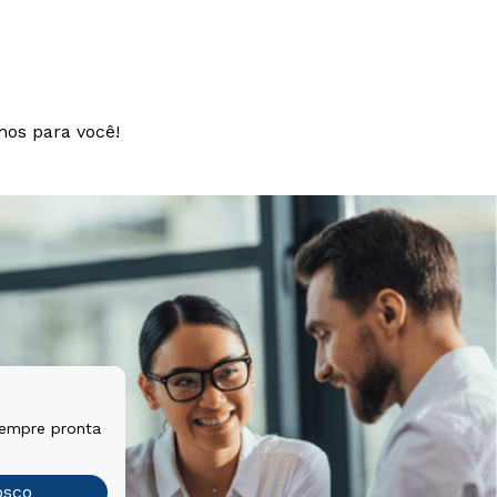
mos para você!
sempre pronta
osco