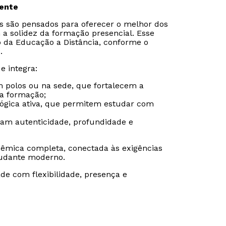
sente
is são pensados para oferecer o melhor dos
 a solidez da formação presencial. Esse
o da Educação a Distância, conforme o
.
e integra:
m polos ou na sede, que fortalecem a
da formação;
gógica ativa, que permitem estudar com
ram autenticidade, profundidade e
êmica completa, conectada às exigências
udante moderno.
Rápido e fácil
Rápido e fácil
de com flexibilidade, presença e
WhatsApp
WhatsApp
ou
ou