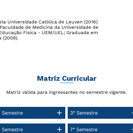
ela Universidade Católica de Leuven (2016)
 Faculdade de Medicina da Universidade de
Estou de acordo com a
Estou de acordo com a
Política de Privacidade.
Política de Privacidade.
e
e
m Educação Física - UEM/UEL; Graduada em
autorizo que meus dados sejam utilizados para o
autorizo que meus dados sejam utilizados para o
 (2009).
envio de conteúdos da Cruzeiro do Sul.
envio de conteúdos da Cruzeiro do Sul.
Matriz Curricular
Matriz válida para ingressantes no semestre vigente.
° Semestre
3° Semestre
° Semestre
7° Semestre