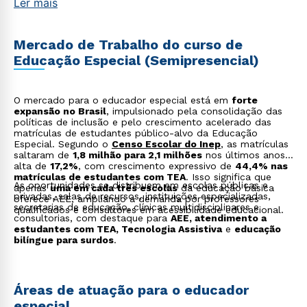
Ler mais
Mercado de Trabalho do curso de
Educação Especial (Semipresencial)
O mercado para o educador especial está em
forte
expansão no Brasil
, impulsionado pela consolidação das
políticas de inclusão e pelo crescimento acelerado das
matrículas de estudantes público-alvo da Educação
Especial. Segundo o
Censo Escolar do Inep
,
as matrículas
saltaram de
1,8 milhão para 2,1 milhões
nos últimos anos,
alta de
17,2%
, com crescimento expressivo de
44,4% nas
matrículas de estudantes com TEA
. Isso significa que
As oportunidades se distribuem em escolas públicas e
apenas
uma em cada três escolas
da educação básica
privadas, salas de recursos, instituições especializadas,
oferece AEE, ampliando a demanda por professores
secretarias de educação, clínicas multidisciplinares e
qualificados e consultores em acessibilidade educacional.
consultorias, com destaque para
AEE, atendimento a
estudantes com TEA, Tecnologia Assistiva
e
educação
bilíngue para surdos
.
Áreas de atuação para o educador
especial