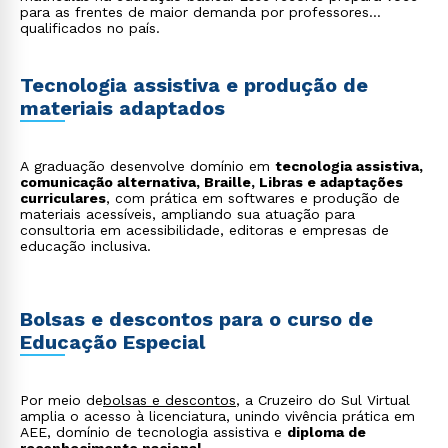
para as frentes de maior demanda por professores
qualificados no país.
Tecnologia assistiva e produção de
materiais adaptados
A graduação desenvolve domínio em
tecnologia assistiva,
comunicação alternativa, Braille, Libras e adaptações
Rápido e fácil
curriculares
, com prática em softwares e produção de
WhatsApp
materiais acessíveis, ampliando sua atuação para
consultoria em acessibilidade, editoras e empresas de
ou
educação inclusiva.
Bolsas e descontos para o curso de
Educação Especial
Estou de acordo com a
Política de Privacidade.
e
Por meio de
bolsas e descontos
, a Cruzeiro do Sul Virtual
autorizo que meus dados sejam utilizados para o
amplia o acesso à licenciatura, unindo vivência prática em
AEE, domínio de tecnologia assistiva e
diploma de
envio de conteúdos da Cruzeiro do Sul.