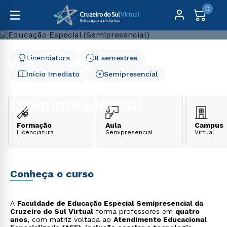
0
Licenciatura
8 semestres
Graduação
Educação
Educação Especial (Semipresencial)
Início Imediato
Semipresencial
Educação Especial
(Semipresencial)
Formação
Aula
Campus
Licenciatura
Semipresencial
Virtual
Conheça o curso
A
Faculdade de Educação Especial Semipresencial da
Cruzeiro do Sul Virtual
forma professores em
quatro
anos
, com matriz voltada ao
Atendimento Educacional