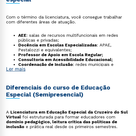
Com o término da licenciatura, você consegue trabalhar
com diferentes áreas de atuação.
AEE
: salas de recursos multifuncionais em redes
públicas e privadas;
Docência em Escolas Especializadas
: APAE,
Pestalozzi e equivalentes;
Professor de Apoio em Escola Regular;
Consultoria em Acessibilidade Educacional;
Coordenação de Inclusão
: redes municipais e
Ler mais
estaduais;
Tecnologia Assistiva
: recursos e adaptações
pedagógicas;
Estimulação Precoce
: crianças de 0 a 3 anos;
Diferenciais do curso de Educação
Produção de Materiais Pedagógicos Adaptados;
Especial (Semipresencial)
Políticas Públicas Educacionais;
Docência e Pesquisa acadêmica.
A
Licenciatura em Educação Especial da Cruzeiro do Sul
Virtual
foi estruturada para formar educadores com
domínio pedagógico, leitura crítica das políticas de
inclusão
e prática real desde os primeiros semestres.