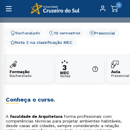
0
Bacharelado
10 semestres
Presencial
Graduação
Arquitetura, Design, Artes e Moda
Arquitetura e Urbanismo
Nota 3 na classificação MEC
Arquitetura e Urbanismo
Formação
Aula
Bacharelado
Presencial
Notas
Conheça o curso.
A
faculdade de Arquitetura
forma profissionais com
competências técnicas para projetar ambientes habitáveis,
desde casas até cidades, sempre considerando a relação