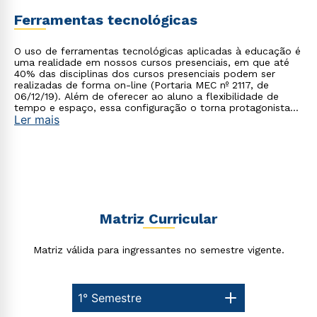
Ferramentas tecnológicas
O uso de ferramentas tecnológicas aplicadas à educação é
uma realidade em nossos cursos presenciais, em que até
40% das disciplinas dos cursos presenciais podem ser
realizadas de forma on-line (Portaria MEC nº 2117, de
06/12/19). Além de oferecer ao aluno a flexibilidade de
tempo e espaço, essa configuração o torna protagonista
Ler mais
no processo de construção do seu conhecimento.
Matriz Curricular
Matriz válida para ingressantes no semestre vigente.
1° Semestre