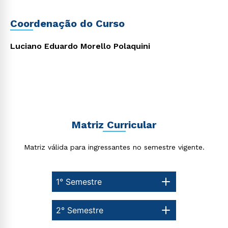
Coordenação do Curso
Luciano Eduardo Morello Polaquini
Rápido e fácil
WhatsApp
ou
Matriz Curricular
Matriz válida para ingressantes no semestre vigente.
Estou de acordo com a
Política de Privacidade.
e
1° Semestre
autorizo que meus dados sejam utilizados para o
envio de conteúdos da Cruzeiro do Sul.
2° Semestre