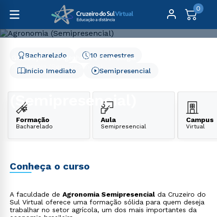
0
Bacharelado
10 semestres
Graduação
Engenharia e Tecnologia
Agronomia (Semipresencial)
Início Imediato
Semipresencial
Agronomia
(Semipresencial)
Formação
Aula
Campus
Bacharelado
Semipresencial
Virtual
Conheça o curso
A faculdade de
Agronomia Semipresencial
da Cruzeiro do
Sul Virtual oferece uma formação sólida para quem deseja
trabalhar no setor agrícola, um dos mais importantes da