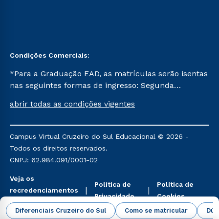
Condições Comerciais:
*Para a Graduação EAD, as matrículas serão isentas
nas seguintes formas de ingresso: Segunda
Graduação, Segunda Graduação 2.0 e Transferência.
abrir todas as condições vigentes
Já para as demais, a taxa de matrícula será de R$
49. *Para a Pós-graduação EAD, as ofertas
mencionadas são referentes aos cursos: Ensino
Campus Virtual Cruzeiro do Sul Educacional © 2026 -
Religioso, Geografia para a Docência e Metodologia
Todos os direitos reservados.
do Ensino de História: Questões Atuais.
CNPJ: 62.984.091/0001-02
Veja os
Política de
Política de
recredenciamentos
Privacidade
Cookies
aqui
Diferenciais Cruzeiro do Sul
Como se matricular
Dúv