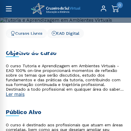
0
Cursos Livres
EAD Digital
Cursos Livres
Educação
Tutoria e Aprendizagem em Ambientes Virtuais
Tutoria e Aprendizagem
Objetivo do curso
em Ambientes Virtuais
O curso Tutoria e Aprendizagem em Ambientes Virtuais -
EAD 100% on-line proporcionará momentos de reflexão
sobre os temas que serão discutidos, estudo dos
fundamentos e das práticas da tutoria, contribuindo com
sua formação continuada e trajetória profissional.
Destinado a todo profissional em qualquer área do saber
Ler mais
que necessita de conhecimento na área da Educação a
Distância.
Público Alvo
O curso é destinado aos profissionais que atuam em áreas
correlatas, bem como aos que desejam ampliar seu