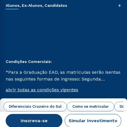
+
Alunos, Ex-Alunos, Candidatos
Condições Comerciais:
*Para a Graduação EAD, as matrículas serão isentas
nas seguintes formas de ingresso: Segunda
Graduação, Segunda Graduação 2.0 e Transferência.
abrir todas as condições vigentes
Já para as demais, a taxa de matrícula será de R$
49. *Para a Pós-graduação EAD, as ofertas
mencionadas são referentes aos cursos: Ensino
Diferenciais Cruzeiro do Sul
Como se matricular
Dúv
Campus Virtual Cruzeiro do Sul Educacional © 2026 -
Religioso, Geografia para a Docência e Metodologia
Todos os direitos reservados.
do Ensino de História: Questões Atuais.
Inscreva-se
Simular Investimento
CNPJ: 62.984.091/0001-02