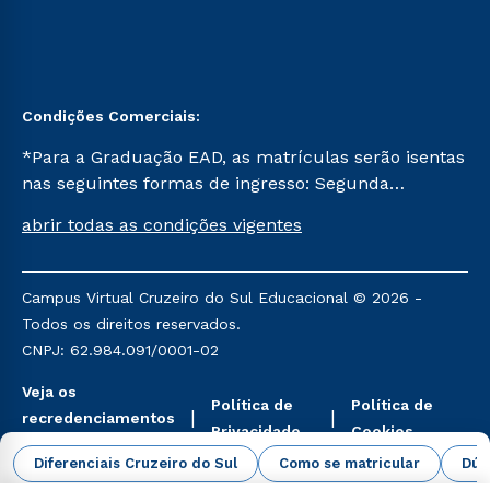
Condições Comerciais:
*Para a Graduação EAD, as matrículas serão isentas
nas seguintes formas de ingresso: Segunda
Graduação, Segunda Graduação 2.0 e Transferência.
abrir todas as condições vigentes
Já para as demais, a taxa de matrícula será de R$
49. *Para a Pós-graduação EAD, as ofertas
mencionadas são referentes aos cursos: Ensino
Campus Virtual Cruzeiro do Sul Educacional © 2026 -
Religioso, Geografia para a Docência e Metodologia
Todos os direitos reservados.
do Ensino de História: Questões Atuais.
CNPJ: 62.984.091/0001-02
Veja os
Política de
Política de
recredenciamentos
Privacidade
Cookies
aqui
Diferenciais Cruzeiro do Sul
Como se matricular
Dúv