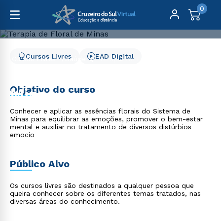
0
Cursos Livres
EAD Digital
Cursos Livres
Saúde
Terapia de Floral de Minas
Terapia de Floral de
Objetivo do curso
Minas
Conhecer e aplicar as essências florais do Sistema de
Minas para equilibrar as emoções, promover o bem-estar
mental e auxiliar no tratamento de diversos distúrbios
emocio
Público Alvo
Os cursos livres são destinados a qualquer pessoa que
queira conhecer sobre os diferentes temas tratados, nas
diversas áreas do conhecimento.