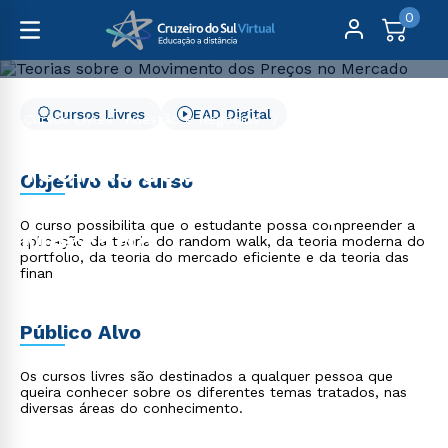
0
Cursos Livres
EAD Digital
Cursos Livres
Gestão e Negócios
Teorias sobre o Movimento dos Preços no Mercado
Teorias sobre o
Objetivo do curso
Movimento dos Preços no
O curso possibilita que o estudante possa compreender a
Mercado
aplicação da teoria do random walk, da teoria moderna do
portfólio, da teoria do mercado eficiente e da teoria das
finan
Público Alvo
Os cursos livres são destinados a qualquer pessoa que
queira conhecer sobre os diferentes temas tratados, nas
diversas áreas do conhecimento.