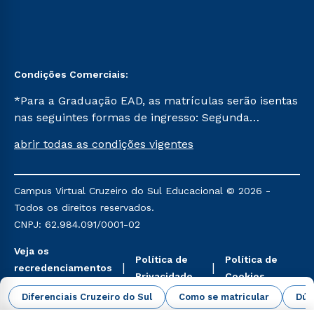
Condições Comerciais:
*Para a Graduação EAD, as matrículas serão isentas
nas seguintes formas de ingresso: Segunda
Graduação, Segunda Graduação 2.0 e Transferência.
abrir todas as condições vigentes
Já para as demais, a taxa de matrícula será de R$
49. *Para a Pós-graduação EAD, as ofertas
mencionadas são referentes aos cursos: Ensino
Campus Virtual Cruzeiro do Sul Educacional © 2026 -
Religioso, Geografia para a Docência e Metodologia
Todos os direitos reservados.
do Ensino de História: Questões Atuais.
CNPJ: 62.984.091/0001-02
Veja os
Política de
Política de
recredenciamentos
Privacidade
Cookies
aqui
Diferenciais Cruzeiro do Sul
Como se matricular
Dúv