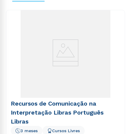
voluptas sit aspernatur aut odit aut fugit, sed quia
consequuntur magni dolores eos qui ratione
voluptatem sequi nesciunt.
Recursos de Comunicação na
Interpretação Libras Português
Libras
3 meses
Cursos Livres