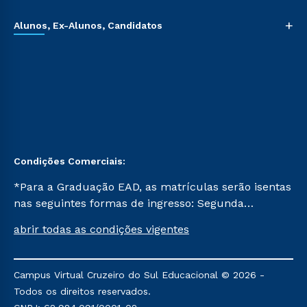
+
Alunos, Ex-Alunos, Candidatos
Condições Comerciais:
*Para a Graduação EAD, as matrículas serão isentas
nas seguintes formas de ingresso: Segunda
Graduação, Segunda Graduação 2.0 e Transferência.
abrir todas as condições vigentes
Já para as demais, a taxa de matrícula será de R$
49. *Para a Pós-graduação EAD, as ofertas
mencionadas são referentes aos cursos: Ensino
Campus Virtual Cruzeiro do Sul Educacional © 2026 -
Religioso, Geografia para a Docência e Metodologia
Todos os direitos reservados.
do Ensino de História: Questões Atuais.