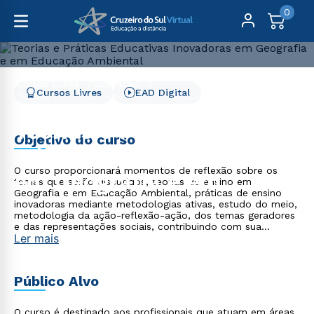
0
Cursos Livres
Educação
Cursos Livres
EAD Digital
Teorias e Práticas Educativas Inovadoras em Geografia e
em Educação Ambiental
Teorias e Práticas
Objetivo do curso
Educativas Inovadoras
O curso proporcionará momentos de reflexão sobre os
em Geografia e em
temas que serão discutidos, teorias de ensino em
Geografia e em Educação Ambiental, práticas de ensino
Educação Ambiental
inovadoras mediante metodologias ativas, estudo do meio,
metodologia da ação-reflexão-ação, dos temas geradores
e das representações sociais, contribuindo com sua
Ler mais
formação continuada e trajetória profissional.
Público Alvo
O curso é destinado aos profissionais que atuam em áreas