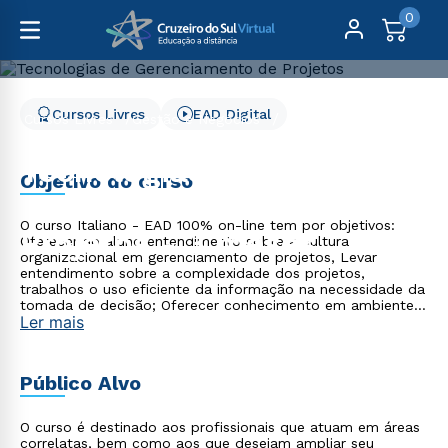
0
Cursos Livres
EAD Digital
Cursos Livres
Gestão e Negócios
Tecnologias de Gerenciamento de Projetos - 3 meses
Tecnologias de
Objetivo do curso
Gerenciamento de
O curso Italiano - EAD 100% on-line tem por objetivos:
Projetos - 3 meses
Oferecer ao aluno entendimento sobre a cultura
organizacional em gerenciamento de projetos, Levar
entendimento sobre a complexidade dos projetos,
trabalhos o uso eficiente da informação na necessidade da
tomada de decisão; Oferecer conhecimento em ambientes
Ler mais
de projeto.
Público Alvo
O curso é destinado aos profissionais que atuam em áreas
correlatas, bem como aos que desejam ampliar seu