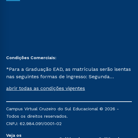
Condições Comerciais:
*Para a Graduação EAD, as matrículas serão isentas
nas seguintes formas de ingresso: Segunda
Graduação, Segunda Graduação 2.0 e Transferência.
abrir todas as condições vigentes
Já para as demais, a taxa de matrícula será de R$
49. *Para a Pós-graduação EAD, as ofertas
mencionadas são referentes aos cursos: Ensino
Campus Virtual Cruzeiro do Sul Educacional © 2026 -
Religioso, Geografia para a Docência e Metodologia
Todos os direitos reservados.
do Ensino de História: Questões Atuais.
CNPJ: 62.984.091/0001-02
Veja os