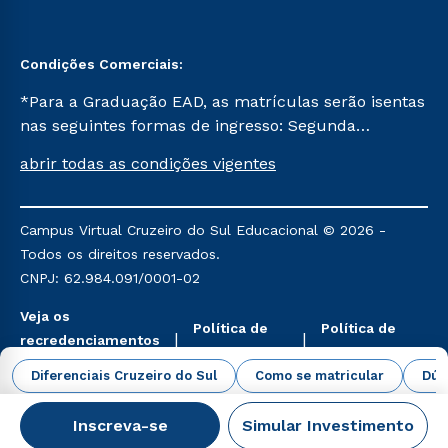
Condições Comerciais:
*Para a Graduação EAD, as matrículas serão isentas
nas seguintes formas de ingresso: Segunda
Graduação, Segunda Graduação 2.0 e Transferência.
abrir todas as condições vigentes
Já para as demais, a taxa de matrícula será de R$
49. *Para a Pós-graduação EAD, as ofertas
mencionadas são referentes aos cursos: Ensino
Campus Virtual Cruzeiro do Sul Educacional © 2026 -
Religioso, Geografia para a Docência e Metodologia
Todos os direitos reservados.
do Ensino de História: Questões Atuais.
CNPJ: 62.984.091/0001-02
Veja os
Política de
Política de
recredenciamentos
Privacidade
Cookies
aqui
Diferenciais Cruzeiro do Sul
Como se matricular
Dúv
Inscreva-se
Simular Investimento