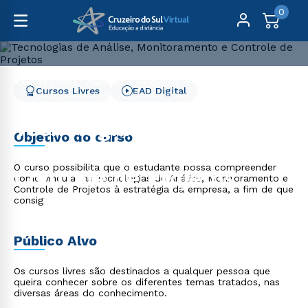
0
Cursos Livres
Gestão e Negócios
Cursos Livres
EAD Digital
Tecnologias de Análise, Monitoramento e Controle de
Projetos
Tecnologias de Análise,
Objetivo do curso
Monitoramento e
O curso possibilita que o estudante possa compreender
Controle de Projetos
como vincular as Tecnologias de Análise, Monitoramento e
Controle de Projetos à estratégia da empresa, a fim de que
consig
Público Alvo
Os cursos livres são destinados a qualquer pessoa que
queira conhecer sobre os diferentes temas tratados, nas
diversas áreas do conhecimento.