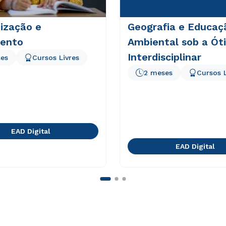
ização e
Geografia e Educaç
ento
Ambiental sob a Ót
Interdisciplinar
es
Cursos Livres
2 meses
Cursos L
EAD Digital
EAD Digital