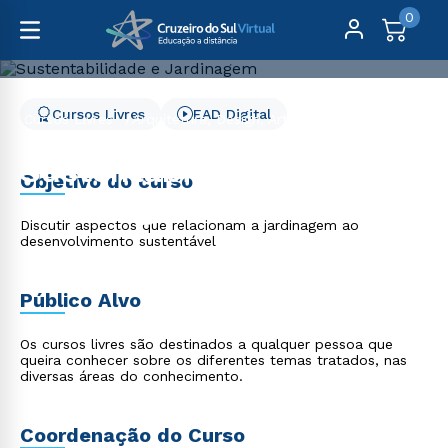
0
Cursos Livres
EAD Digital
Cursos Livres
Arquitetura, Design, Artes e Moda
Sustentabilidade e Jardinagem
Sustentabilidade e
Objetivo do curso
Jardinagem
Discutir aspectos que relacionam a jardinagem ao
desenvolvimento sustentável
Público Alvo
Os cursos livres são destinados a qualquer pessoa que
queira conhecer sobre os diferentes temas tratados, nas
diversas áreas do conhecimento.
Coordenação do Curso