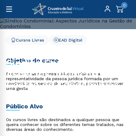
0
Cursos Livres
Cursos Livres
EAD Digital
Direito, Relações Internacionais e Ciência Política
Síndico Condominial: Aspectos Jurídicos na Gestão de
Condomínios
Objetivo do curso
Síndico Condominial:
Aspectos Jurídicos na
Reconhecer as responsabilidades jurídicas e a
representatividade da pessoa jurídica formada por um
Gestão de Condomínios
condomínio na pessoa de seu síndico, permite promover
uma gestã
Público Alvo
Os cursos livres são destinados a qualquer pessoa que
queira conhecer sobre os diferentes temas tratados, nas
diversas áreas do conhecimento.