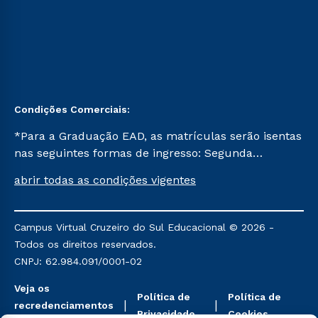
Condições Comerciais:
*Para a Graduação EAD, as matrículas serão isentas
nas seguintes formas de ingresso: Segunda
Graduação, Segunda Graduação 2.0 e Transferência.
abrir todas as condições vigentes
Já para as demais, a taxa de matrícula será de R$
49. *Para a Pós-graduação EAD, as ofertas
mencionadas são referentes aos cursos: Ensino
Campus Virtual Cruzeiro do Sul Educacional © 2026 -
Religioso, Geografia para a Docência e Metodologia
Todos os direitos reservados.
do Ensino de História: Questões Atuais.
CNPJ: 62.984.091/0001-02
Veja os
Política de
Política de
recredenciamentos
Privacidade
Cookies