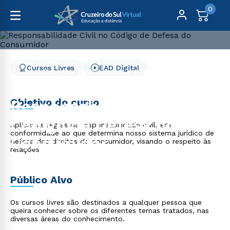
0
Cursos Livres
Cursos Livres
EAD Digital
Direito, Relações Internacionais e Ciência Política
Responsabilidade Civil no Código de Defesa do
Consumidor
Objetivo do curso
Responsabilidade Civil no
Código de Defesa do
Aplicar as regras da responsabilidade civil, em
conformidade ao que determina nosso sistema jurídico de
Consumidor
defesa dos direitos do consumidor, visando o respeito às
relações
Público Alvo
Os cursos livres são destinados a qualquer pessoa que
queira conhecer sobre os diferentes temas tratados, nas
diversas áreas do conhecimento.