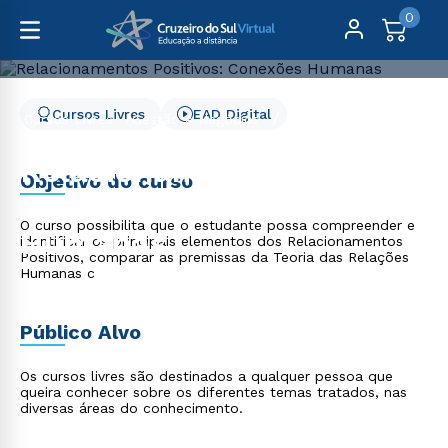
0
Cursos Livres
EAD Digital
Cursos Livres
Gestão e Negócios
Relacionamentos Positivos: Conexões Humanas
Relacionamentos
Objetivo do curso
Positivos: Conexões
O curso possibilita que o estudante possa compreender e
Humanas
identificar os principais elementos dos Relacionamentos
Positivos, comparar as premissas da Teoria das Relações
Humanas c
Público Alvo
Os cursos livres são destinados a qualquer pessoa que
queira conhecer sobre os diferentes temas tratados, nas
diversas áreas do conhecimento.