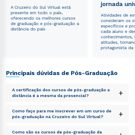
jornada uni
A Cruzeiro do Sul Virtual está
presente em todo o país,
Atividades de e
oferecendo os melhores cursos
consideram os o
de graduação e pós-graduação a
específicos e pro
distância do país
cada aluno e de
conhecimentos, 
atitudes, tornan
protagonista da
Rápido e fácil
WhatsApp
ou
Principais dúvidas de Pós-Graduação
A certificação dos cursos de pós-graduação a
+
distância é a mesma da presencial?
Sed ut perspiciatis unde omnis iste natus error sit
Como faço para me inscrever em um curso de
+
voluptatem accusantium doloremque laudantium,
Estou de acordo com a
Política de Privacidade.
e
pós-graduação na Cruzeiro do Sul Virtual?
totam rem aperiam, eaque ipsa quae ab illo inventore
autorizo que meus dados sejam utilizados para o
veritatis et quasi architecto beatae vitae dicta sunt
envio de conteúdos da Cruzeiro do Sul.
Sed ut perspiciatis unde omnis iste natus error sit
explicabo. Nemo enim ipsam voluptatem quia
Como são os cursos de pós-graduação da