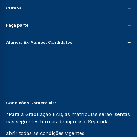
+
Cursos
+
Faça parte
+
Alunos, Ex-Alunos, Candidatos
Condições Comerciais:
*Para a Graduação EAD, as matrículas serão isentas
nas seguintes formas de ingresso: Segunda
Graduação, Segunda Graduação 2.0 e Transferência.
abrir todas as condições vigentes
Já para as demais, a taxa de matrícula será de R$