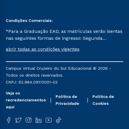
Condições Comerciais:
*Para a Graduação EAD, as matrículas serão isentas
nas seguintes formas de ingresso: Segunda
Graduação, Segunda Graduação 2.0 e Transferência.
abrir todas as condições vigentes
Já para as demais, a taxa de matrícula será de R$
49. *Para a Pós-graduação EAD, as ofertas
mencionadas são referentes aos cursos: Ensino
Campus Virtual Cruzeiro do Sul Educacional © 2026 -
Religioso, Geografia para a Docência e Metodologia
Todos os direitos reservados.
do Ensino de História: Questões Atuais.
CNPJ: 62.984.091/0001-02
Veja os
Política de
Política de
recredenciamentos
Privacidade
Cookies
aqui