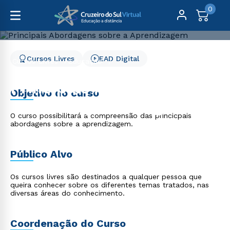
0
Cursos Livres
EAD Digital
Cursos Livres
Educação
Principais Abordagens sobre a Aprendizagem
Principais Abordagens
Objetivo do curso
sobre a Aprendizagem
O curso possibilitará a compreensão das princicpais
abordagens sobre a aprendizagem.
Público Alvo
Os cursos livres são destinados a qualquer pessoa que
queira conhecer sobre os diferentes temas tratados, nas
diversas áreas do conhecimento.
Coordenação do Curso