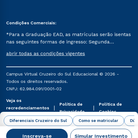
Condições Comerciais:
*Para a Graduação EAD, as matrículas serão isentas
nas seguintes formas de ingresso: Segunda
Graduação, Segunda Graduação 2.0 e Transferência.
abrir todas as condições vigentes
Já para as demais, a taxa de matrícula será de R$
49. *Para a Pós-graduação EAD, as ofertas
mencionadas são referentes aos cursos: Ensino
Campus Virtual Cruzeiro do Sul Educacional © 2026 -
Religioso, Geografia para a Docência e Metodologia
Todos os direitos reservados.
do Ensino de História: Questões Atuais.
CNPJ: 62.984.091/0001-02
Veja os
Política de
Política de
recredenciamentos
Privacidade
Cookies
aqui
Diferenciais Cruzeiro do Sul
Como se matricular
Dúv
Inscreva-se
Simular Investimento