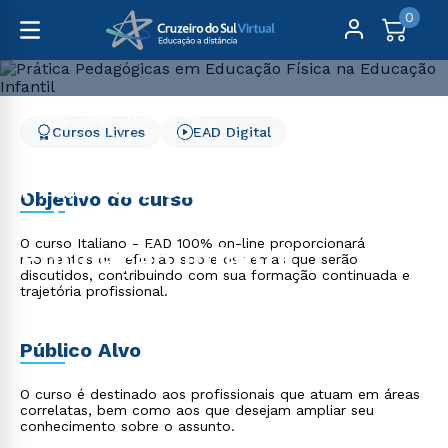
0
Cursos Livres
Educação
Cursos Livres
EAD Digital
Prática Pedagógicas em Educação Física na Educação
Infantil
Prática Pedagógicas em
Objetivo do curso
Educação Física na
O curso Italiano - EAD 100% on-line proporcionará
Educação Infantil
momentos de reflexão sobre os temas que serão
discutidos, contribuindo com sua formação continuada e
trajetória profissional.
Público Alvo
O curso é destinado aos profissionais que atuam em áreas
correlatas, bem como aos que desejam ampliar seu
conhecimento sobre o assunto.