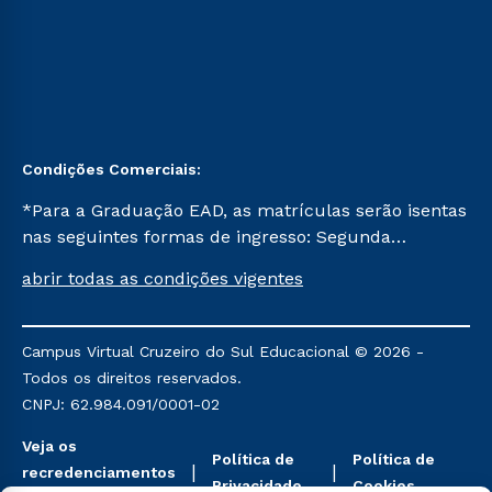
Condições Comerciais:
*Para a Graduação EAD, as matrículas serão isentas
nas seguintes formas de ingresso: Segunda
Graduação, Segunda Graduação 2.0 e Transferência.
abrir todas as condições vigentes
Já para as demais, a taxa de matrícula será de R$
49. *Para a Pós-graduação EAD, as ofertas
mencionadas são referentes aos cursos: Ensino
Campus Virtual Cruzeiro do Sul Educacional © 2026 -
Religioso, Geografia para a Docência e Metodologia
Todos os direitos reservados.
do Ensino de História: Questões Atuais.
CNPJ: 62.984.091/0001-02
Veja os
Política de
Política de
recredenciamentos
Privacidade
Cookies