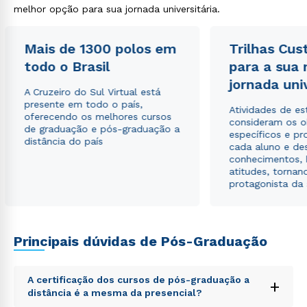
melhor opção para sua jornada universitária.
Rápido e fácil
WhatsApp
Mais de 1300 polos em
Trilhas Cus
ou
todo o Brasil
para a sua
jornada uni
A Cruzeiro do Sul Virtual está
presente em todo o país,
Atividades de e
oferecendo os melhores cursos
consideram os o
de graduação e pós-graduação a
específicos e pro
distância do país
cada aluno e de
conhecimentos, 
Estou de acordo com a
Política de Privacidade.
e
atitudes, tornan
autorizo que meus dados sejam utilizados para o
protagonista da
envio de conteúdos da Cruzeiro do Sul.
Principais dúvidas de Pós-Graduação
A certificação dos cursos de pós-graduação a
+
distância é a mesma da presencial?