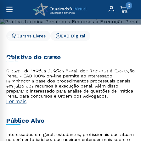
0
Cursos Livres
EAD Digital
Cursos Livres
Direito, Relações Internacionais e Ciência Política
Prática Jurídica Penal: dos Recursos à Execução Penal
Objetivo do curso
Prática Jurídica Penal:
dos Recursos à Execução
O curso de Prática Jurídica Penal: dos Recursos à Execução
Penal - EAD 100% on-line permite ao interessado
Penal
reconhecer a base dos procedimentos processuais penais
em juízo dos recursos à execução penal. Além disso,
preparar o interessado para análise de questões de Prática
Penal para concursos e Ordem dos Advogados.
Ler mais
Público Alvo
Interessados em geral, estudantes, profissionais que atuam
no segmento jurídico, que queiram entender mais sobre o