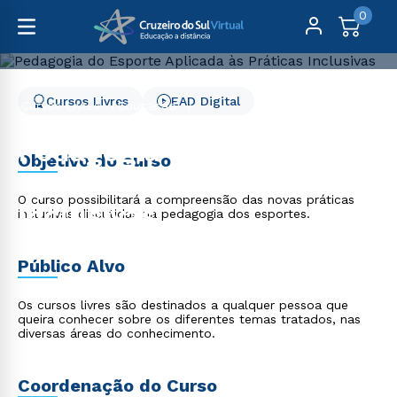
0
Cursos Livres
EAD Digital
Cursos Livres
Educação
Pedagogia do Esporte Aplicada às Práticas Inclusivas
Pedagogia do Esporte
Objetivo do curso
Aplicada às Práticas
O curso possibilitará a compreensão das novas práticas
Inclusivas
inclusivas discutidas na pedagogia dos esportes.
Público Alvo
Os cursos livres são destinados a qualquer pessoa que
queira conhecer sobre os diferentes temas tratados, nas
diversas áreas do conhecimento.
Coordenação do Curso