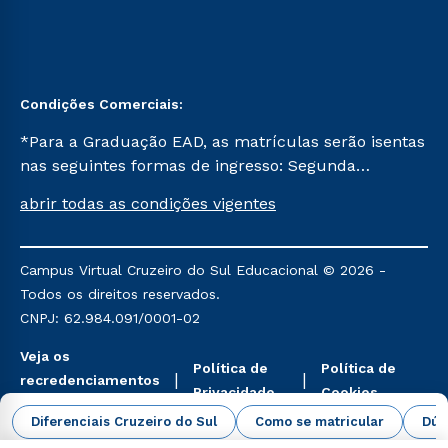
Condições Comerciais:
*Para a Graduação EAD, as matrículas serão isentas
nas seguintes formas de ingresso: Segunda
Graduação, Segunda Graduação 2.0 e Transferência.
abrir todas as condições vigentes
Já para as demais, a taxa de matrícula será de R$
49. *Para a Pós-graduação EAD, as ofertas
mencionadas são referentes aos cursos: Ensino
Campus Virtual Cruzeiro do Sul Educacional © 2026 -
Religioso, Geografia para a Docência e Metodologia
Todos os direitos reservados.
do Ensino de História: Questões Atuais.
CNPJ: 62.984.091/0001-02
Veja os
Política de
Política de
recredenciamentos
Privacidade
Cookies
aqui
Diferenciais Cruzeiro do Sul
Como se matricular
Dúv