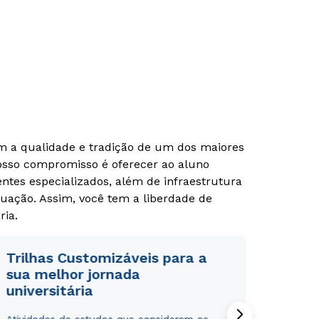
autorizo que meus dados sejam utilizados para o
autorizo que meus dados sejam utilizados para o
envio de conteúdos da Cruzeiro do Sul.
envio de conteúdos da Cruzeiro do Sul.
om a qualidade e tradição de um dos maiores
Nosso compromisso é oferecer ao aluno
tes especializados, além de infraestrutura
uação. Assim, você tem a liberdade de
ria.
Trilhas Customizáveis para a
sua melhor jornada
universitária