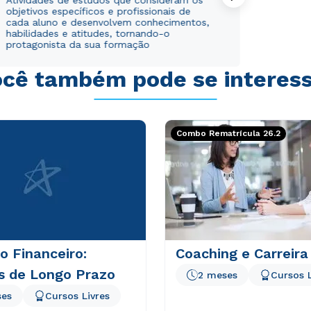
Atividades de estudos que consideram os
objetivos específicos e profissionais de
cada aluno e desenvolvem conhecimentos,
habilidades e atitudes, tornando-o
protagonista da sua formação
cê também pode se interes
Combo Rematrícula 26.2
 Financeiro:
Coaching e Carreira
s de Longo Prazo
2 meses
Cursos L
ses
Cursos Livres