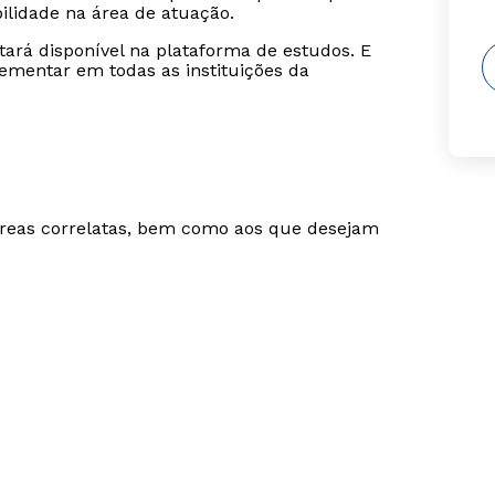
lidade na área de atuação.
stará disponível na plataforma de estudos. E
ementar em todas as instituições da
áreas correlatas, bem como aos que desejam
Rápido e fácil
Rápido e fácil
WhatsApp
WhatsApp
ou
ou
Estou de acordo com a
Estou de acordo com a
Política de Privacidade.
Política de Privacidade.
e
e