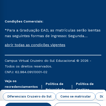
Condições Comerciais:
*Para a Graduação EAD, as matrículas serão isentas
nas seguintes formas de ingresso: Segunda
Graduação, Segunda Graduação 2.0 e Transferência.
abrir todas as condições vigentes
Já para as demais, a taxa de matrícula será de R$
49. *Para a Pós-graduação EAD, as ofertas
mencionadas são referentes aos cursos: Ensino
Campus Virtual Cruzeiro do Sul Educacional © 2026 -
Religioso, Geografia para a Docência e Metodologia
Todos os direitos reservados.
do Ensino de História: Questões Atuais.
CNPJ: 62.984.091/0001-02
Veja os
Política de
Política de
recredenciamentos
Privacidade
Cookies
aqui
Diferenciais Cruzeiro do Sul
Como se matricular
Dúv